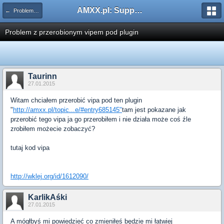
AMXX.pl: Support AMX Mod X i SourceMod
← Problemy z pluginami
Problem z przerobionym vipem pod plugin
Taurinn
27.01.2015
Witam chciałem przerobić vipa pod ten plugin
"
http://amxx.pl/topic...e/#entry685145"
tam jest pokazane jak
przerobić tego vipa ja go przerobiłem i nie działa może coś źle
zrobiłem możecie zobaczyć?
tutaj kod vipa
http://wklej.org/id/1612090/
KarlikAśki
27.01.2015
A mógłbyś mi powiedzieć co zmieniłeś będzie mi łatwiej