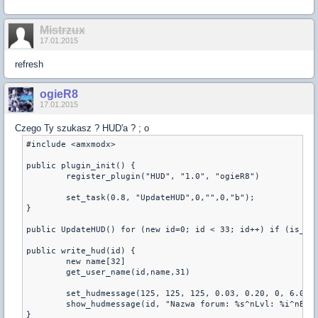
Mistrzux
17.01.2015
refresh
ogieR8
17.01.2015
Czego Ty szukasz ? HUD'a ? ; o
#include <amxmodx>

public plugin_init() {

	register_plugin("HUD", "1.0", "ogieR8")

	set_task(0.8, "UpdateHUD",0,"",0,"b");

}

public UpdateHUD() for (new id=0; id < 33; id++) if (is_use
public write_hud(id) {

	new name[32]

	get_user_name(id,name,31)

	set_hudmessage(125, 125, 125, 0.03, 0.20, 0, 6.0, 1.0);

	show_hudmessage(id, "Nazwa forum: %s^nLvl: %i^nExp: %i^nNick: %s^nPerk: %s", "nazwa_forum", natyw_lvl, natyw_exp, name, natyw_perk);
