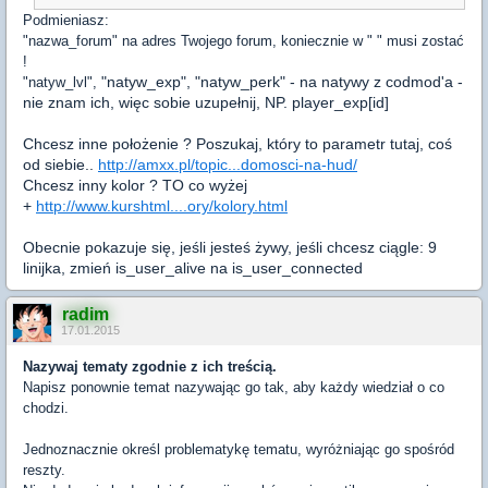
Podmieniasz:
"nazwa_forum" na adres Twojego forum, koniecznie w " " musi zostać
!
"natyw_exp",
"natyw_perk" - na natywy z codmod'a -
"natyw_lvl",
nie znam ich, więc sobie uzupełnij, NP. player_exp[id]
Chcesz inne położenie ? Poszukaj, który to parametr tutaj, coś
od siebie..
http://amxx.pl/topic...domosci-na-hud/
Chcesz inny kolor ? TO co wyżej
+
http://www.kurshtml....ory/kolory.html
Obecnie pokazuje się, jeśli jesteś żywy, jeśli chcesz ciągle: 9
linijka, zmień is_user_alive na is_user_connected
radim
17.01.2015
Nazywaj tematy zgodnie z ich treścią.
Napisz ponownie temat nazywając go tak, aby każdy wiedział o co
chodzi.
Jednoznacznie określ problematykę tematu, wyróżniając go spośród
reszty.