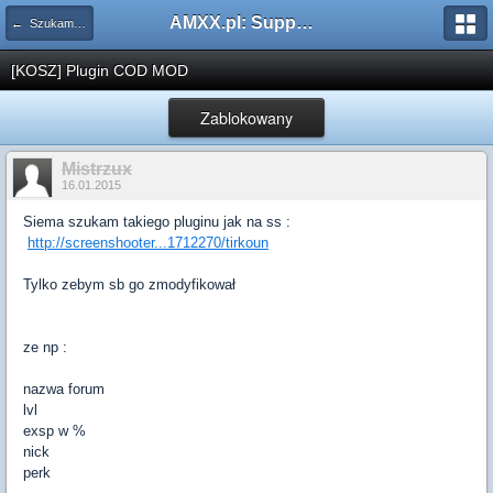
AMXX.pl: Support AMX Mod X i SourceMod
← Szukam pluginu
[KOSZ] Plugin COD MOD
Zablokowany
Mistrzux
16.01.2015
Siema szukam takiego pluginu jak na ss :
http://screenshooter...1712270/tirkoun
Tylko zebym sb go zmodyfikował
ze np :
nazwa forum
lvl
exsp w %
nick
perk