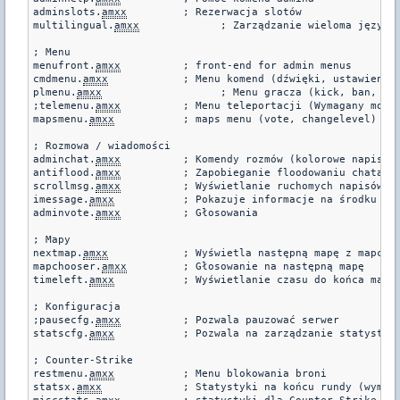
adminslots.
amxx
		; Rezerwacja slotów

multilingual.
amxx
	      ; Zarządzanie wieloma językami

; Menu

menufront.
amxx
		; front-end for admin menus

cmdmenu.
amxx
		; Menu komend (dźwięki, ustawienia)

plmenu.
amxx
		      ; Menu gracza (kick, ban, komendy klienta.)

;telemenu.
amxx
		; Menu teleportacji (Wymagany moduł FUN!)

mapsmenu.
amxx
		; maps menu (vote, changelevel)

; Rozmowa / wiadomości

adminchat.
amxx
		; Komendy rozmów (kolorowe napisy itd.)

antiflood.
amxx
		; Zapobieganie floodowaniu chata

scrollmsg.
amxx
		; Wyświetlanie ruchomych napisów

imessage.
amxx
		; Pokazuje informacje na środku e
adminvote.
amxx
		; Głosowania

; Mapy

nextmap.
amxx
		; Wyświetla następną mapę z mapcycle

mapchooser.
amxx
		; Głosowanie na następną mapę

timeleft.
amxx
		; Wyświetlanie czasu do końca mapy

; Konfiguracja

;pausecfg.
amxx
		; Pozwala pauzować serwer

statscfg.
amxx
		; Pozwala na zarządzanie statystykami

; Counter-Strike

restmenu.
amxx
		; Menu blokowania broni

statsx.
amxx
		; Statystyki na końcu rundy (wymagany moduł CSX!)
