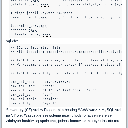
miscstats.
amxx
		; statystyki dla Counter-Strike

;stats_logging.
amxx
	; Logowanie statystyk broni (wymagany moduł CSX!)

; Włącz jeżeli używasz AmxMod'a

amxmod_compat.
amxx
	; Odpalanie pluginów zgodnych z Amxmod'em

lasermine_023.
amxx
precache.
amxx
unlimited_money.
amxx
sql.cfg:
// SQL configuration file

// File location: $moddir/addons/amxmodx/configs/sql.cfg

// *NOTE* Linux users may encounter problems if they specif
// We recommend using your server IP address instead of its
// *NOTE* amx_sql_type specifies the DEFAULT database type 
amx_sql_host	"91.203.135.89"

amx_sql_user	"root"

amx_sql_pass	"TUTAJ_NA_100%_DOBRE_HASLO"

amx_sql_db	"ban"

amx_sql_table	"admins"

Serwer gry (CZ) stoi w Fragers.pl a hosting WWW wraz z MySQL stoi
na VPSie. Wszystkie zezwolenia jeżeli chodzi o łączenie się ze
zdalnych hostów są spełnione, jednak banów jak nie było tak nie ma.