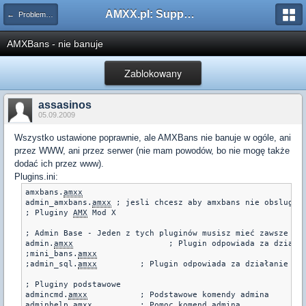
AMXX.pl: Support AMX Mod X i SourceMod
← Problemy z pluginami
AMXBans - nie banuje
Zablokowany
assasinos
05.09.2009
Wszystko ustawione poprawnie, ale AMXBans nie banuje w ogóle, ani
przez WWW, ani przez serwer (nie mam powodów, bo nie mogę także
dodać ich przez www).
Plugins.ini:
amxbans.
amxx
admin_amxbans.
amxx
 ; jesli chcesz aby amxbans nie obslugiwa
; Pluginy 
AMX
 Mod X

; Admin Base - Jeden z tych pluginów musisz mieć zawsze akt
admin.
amxx
		      ; Plugin odpowiada za działanie adminów.

;mini_bans.
amxx
;admin_sql.
amxx
		; Plugin odpowiada za działanie a
; Pluginy podstawowe

admincmd.
amxx
		; Podstawowe komendy admina

adminhelp.
amxx
		; Pomoc komend admina
