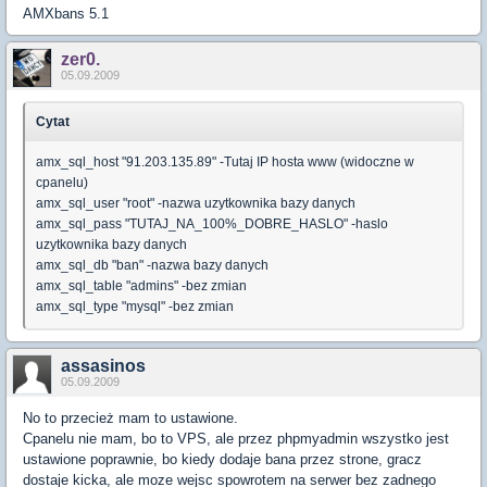
AMXbans 5.1
zer0.
05.09.2009
Cytat
amx_sql_host "91.203.135.89" -Tutaj IP hosta www (widoczne w
cpanelu)
amx_sql_user "root" -nazwa uzytkownika bazy danych
amx_sql_pass "TUTAJ_NA_100%_DOBRE_HASLO" -haslo
uzytkownika bazy danych
amx_sql_db "ban" -nazwa bazy danych
amx_sql_table "admins" -bez zmian
amx_sql_type "mysql" -bez zmian
assasinos
05.09.2009
No to przecież mam to ustawione.
Cpanelu nie mam, bo to VPS, ale przez phpmyadmin wszystko jest
ustawione poprawnie, bo kiedy dodaje bana przez strone, gracz
dostaje kicka, ale moze wejsc spowrotem na serwer bez zadnego