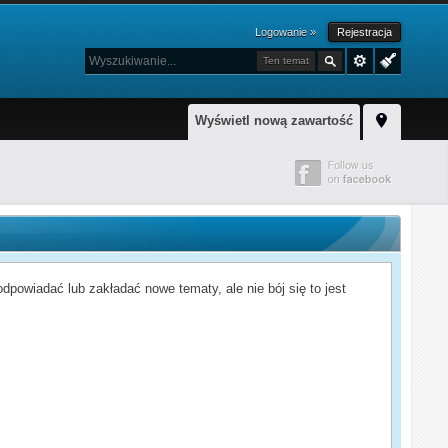
Logowanie »
Rejestracja
Ten temat
Wyświetl nową zawartość
powiadać lub zakładać nowe tematy, ale nie bój się to jest