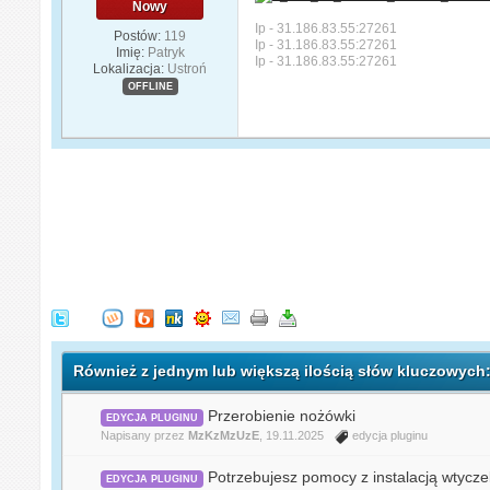
Nowy
Ip - 31.186.83.55:27261
Postów:
119
Ip - 31.186.83.55:27261
Imię:
Patryk
Ip - 31.186.83.55:27261
Lokalizacja:
Ustroń
OFFLINE
Również z jednym lub większą ilością słów kluczowych:
Przerobienie nożówki
EDYCJA PLUGINU
Napisany przez
MzKzMzUzE
, 19.11.2025
edycja pluginu
Potrzebujesz pomocy z instalacją wtycz
EDYCJA PLUGINU