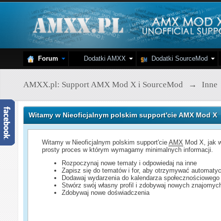
Forum
Dodatki AMXX
Dodatki SourceMod
AMXX.pl: Support AMX Mod X i SourceMod
→
Inne
Witamy w Nieoficjalnym polskim support'cie AMX Mod X
Witamy w Nieoficjalnym polskim support'cie
AMX
Mod X, jak w
prosty proces w którym wymagamy minimalnych informacji.
Rozpoczynaj nowe tematy i odpowiedaj na inne
Zapisz się do tematów i for, aby otrzymywać automatyc
Dodawaj wydarzenia do kalendarza społecznościowego
Stwórz swój własny profil i zdobywaj nowych znajomyc
Zdobywaj nowe doświadczenia