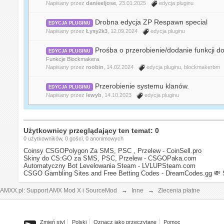
Napisany przez
danieeljose
, 23.01.2025
edycja pluginu
Drobna edycja ZP Respawn special
EDYCJA PLUGINU
Napisany przez
Łysy2k3
, 12.09.2024
edycja pluginu
Prośba o przerobienie/dodanie funkcji d
EDYCJA PLUGINU
Funkcje Blockmakera
Napisany przez
roobin
, 14.02.2024
edycja pluginu
,
blockmakerbm
Przerobienie systemu klanów.
EDYCJA PLUGINU
Napisany przez
lewyb
, 14.10.2023
edycja pluginu
Użytkownicy przeglądający ten temat: 0
0 użytkowników, 0 gości, 0 anonimowych
Coinsy CSGOPolygon Za SMS, PSC , Przelew - CoinSell.pro
Skiny do CS:GO za SMS, PSC, Przelew - CSGOPaka.com
Automatyczny Bot Levelowania Steam - LVLUPSteam.com
CSGO Gambling Sites and Free Betting Codes - DreamCodes.gg
💸 
AMXX.pl: Support AMX Mod X i SourceMod
→
Inne
→
Zlecenia płatne
Zmień styl
Polski
Oznacz jako przeczytane
Pomoc