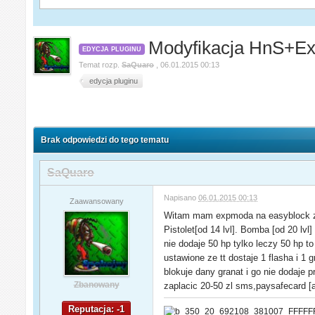
Modyfikacja HnS+Ex
EDYCJA PLUGINU
Temat rozp.
SaQuaro
,
06.01.2015 00:13
edycja pluginu
Brak odpowiedzi do tego tematu
SaQuaro
Napisano
06.01.2015 00:13
Zaawansowany
Witam mam expmoda na easyblock z ne
Pistolet[od 14 lvl]. Bomba [od 20 lvl] 
nie dodaje 50 hp tylko leczy 50 hp 
ustawione ze tt dostaje 1 flasha i 1
blokuje dany granat i go nie dodaje
Zbanowany
zaplacic 20-50 zl sms,paysafecard 
Reputacja: -1