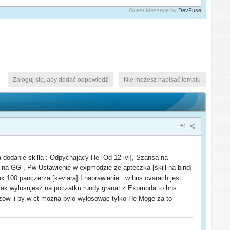
Guest Message by
DevFuse
Zaloguj się, aby dodać odpowiedź
Nie możesz napisać tematu
#1
 dodanie skilla : Odpychajacy He [Od 12 lvl], Szansa na
m na GG , Pw Ustawienie w expmodzie ze apteczka [skill na bind]
x 100 panczerza [kevlara] I naprawienie : w hns cvarach jest
i jak wylosujesz na poczatku rundy granat z Expmoda to hns
czowi i by w ct mozna bylo wylosowac tylko He Moge za to