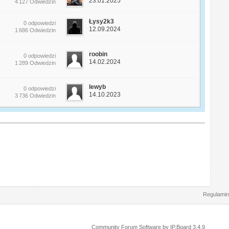
23.01.2025
4 127 Odwiedzin
Łysy2k3
0 odpowiedzi
12.09.2024
1 686 Odwiedzin
roobin
0 odpowiedzi
14.02.2024
1 289 Odwiedzin
lewyb
0 odpowiedzi
14.10.2023
3 736 Odwiedzin
Regulamin
Community Forum Software by IP.Board 3.4.9