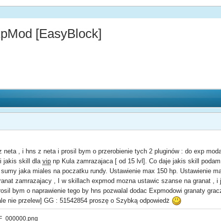
pMod [EasyBlock]
ta , i hns z neta i prosil bym o przerobienie tych 2 pluginów : do exp moda
i jakis skill dla
vip
np Kula zamrazajaca [ od 15 lvl]. Co daje jakis skill poda
to sumy jaka miales na poczatku rundy. Ustawienie max 150 hp. Ustawienie ma
 granat zamrazajacy , I w skillach expmod mozna ustawic szanse na granat , 
 prosil bym o naprawienie tego by hns pozwalal dodac Expmodowi granaty gra
[ale nie przelew] GG : 51542854 proszę o Szybką odpowiedż