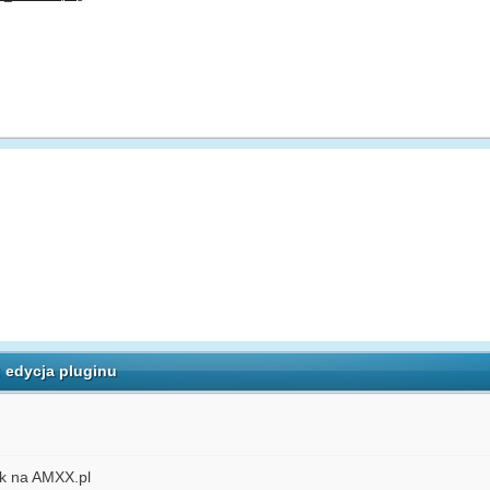
 edycja pluginu
ek na AMXX.pl