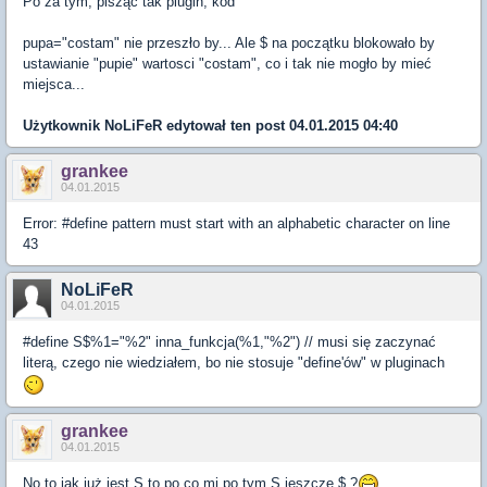
Po za tym, pisząc tak plugin, kod
pupa="costam" nie przeszło by... Ale $ na początku blokowało by
ustawianie "pupie" wartosci "costam", co i tak nie mogło by mieć
miejsca...
Użytkownik
NoLiFeR
edytował ten post 04.01.2015 04:40
grankee
04.01.2015
Error: #define pattern must start with an alphabetic character on line
43
NoLiFeR
04.01.2015
#define S$%1="%2" inna_funkcja(%1,"%2") // musi się zaczynać
literą, czego nie wiedziałem, bo nie stosuje "define'ów" w pluginach
grankee
04.01.2015
No to jak już jest S to po co mi po tym S jeszcze $ ?