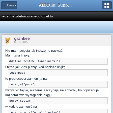
AMXX.pl: Support AMX Mod X i SourceMod
← Pytania
#define zdefiniowanego obiektu.
grankee
03.01.2015
Nie mam pojęcia jak inaczej to nazwać.
Mam taką linijkę:
i teraz jak ktoś pisząc kod napisze linijkę:
to preprocesor zamieni ją na:
wszystko fajnie, ale teraz zaczynają się schodki, bo poprzebuję
każdorazowe wystąpienie ciągu
w kodzie zamienić na