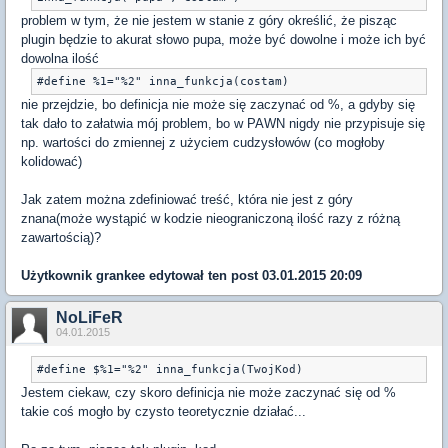
problem w tym, że nie jestem w stanie z góry określić, że pisząc
plugin będzie to akurat słowo pupa, może być dowolne i może ich być
dowolna ilość
nie przejdzie, bo definicja nie może się zaczynać od %, a gdyby się
tak dało to załatwia mój problem, bo w PAWN nigdy nie przypisuje się
np. wartości do zmiennej z użyciem cudzysłowów (co mogłoby
kolidować)
Jak zatem można zdefiniować treść, która nie jest z góry
znana(może wystąpić w kodzie nieograniczoną ilość razy z różną
zawartością)?
Użytkownik
grankee
edytował ten post 03.01.2015 20:09
NoLiFeR
04.01.2015
Jestem ciekaw, czy skoro definicja nie może zaczynać się od %
takie coś mogło by czysto teoretycznie działać...