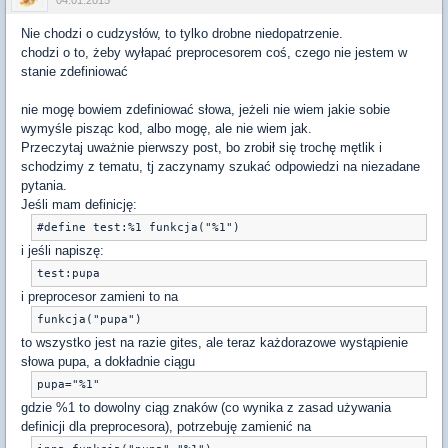
04.01.2015
Nie chodzi o cudzysłów, to tylko drobne niedopatrzenie.
chodzi o to, żeby wyłapać preprocesorem coś, czego nie jestem w
stanie zdefiniować
nie mogę bowiem zdefiniować słowa, jeżeli nie wiem jakie sobie
wymyśle pisząc kod, albo mogę, ale nie wiem jak.
Przeczytaj uważnie pierwszy post, bo zrobił się trochę mętlik i
schodzimy z tematu, tj zaczynamy szukać odpowiedzi na niezadane
pytania.
Jeśli mam definicję:
#define test:%1 funkcja("%1") 
i jeśli napiszę:
test:pupa
i preprocesor zamieni to na
to wszystko jest na razie gites, ale teraz każdorazowe wystąpienie
słowa pupa, a dokładnie ciągu
gdzie %1 to dowolny ciąg znaków (co wynika z zasad używania
definicji dla preprocesora), potrzebuję zamienić na