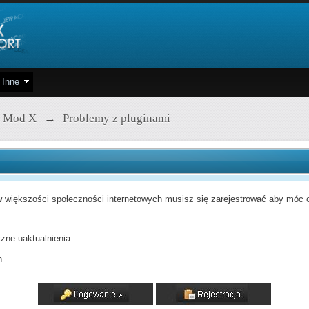
Inne
 Mod X
→
Problemy z pluginami
 większości społeczności internetowych musisz się zarejestrować aby móc od
zne uaktualnienia
h