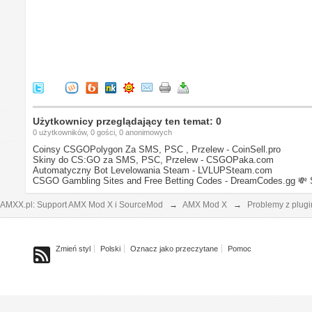
Użytkownicy przeglądający ten temat: 0
0 użytkowników, 0 gości, 0 anonimowych
Coinsy CSGOPolygon Za SMS, PSC , Przelew - CoinSell.pro
Skiny do CS:GO za SMS, PSC, Przelew - CSGOPaka.com
Automatyczny Bot Levelowania Steam - LVLUPSteam.com
CSGO Gambling Sites and Free Betting Codes - DreamCodes.gg
💸 
AMXX.pl: Support AMX Mod X i SourceMod
→
AMX Mod X
→
Problemy z plug
Zmień styl
Polski
Oznacz jako przeczytane
Pomoc