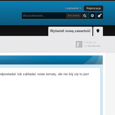
Logowanie »
Rejestracja
Ten temat
Wyświetl nową zawartość
powiadać lub zakładać nowe tematy, ale nie bój się to jest