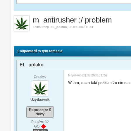
m_antirusher ;/ problem
Temat rozp.
EL_polako
,
03.09.2009 11:24
1 odpowiedź w tym temacie
EL_polako
Napisano
03.09.2009 11:24
Życzliwy
Witam, mam taki problem że nie ma t
Użytkownik
Reputacja: 0
Nowy
Postów:
32
GG: