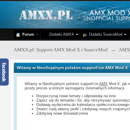
Forum
Dodatki AMXX
Dodatki SourceMod
AMXX.pl: Support AMX Mod X i SourceMod
→
AMX
Witamy w Nieoficjalnym polskim support'cie AMX Mod X
Witamy w Nieoficjalnym polskim support'cie
AMX
Mod X, jak w
prosty proces w którym wymagamy minimalnych informacji.
Rozpoczynaj nowe tematy i odpowiedaj na inne
Zapisz się do tematów i for, aby otrzymywać automatyc
Dodawaj wydarzenia do kalendarza społecznościowego
Stwórz swój własny profil i zdobywaj nowych znajomyc
Zdobywaj nowe doświadczenia