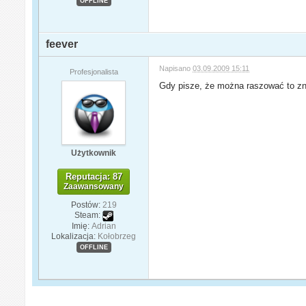
OFFLINE
feever
Napisano
03.09.2009 15:11
Profesjonalista
Gdy pisze, że można raszować to zn
Użytkownik
Reputacja: 87
Zaawansowany
Postów:
219
Steam:
Imię:
Adrian
Lokalizacja:
Kołobrzeg
OFFLINE