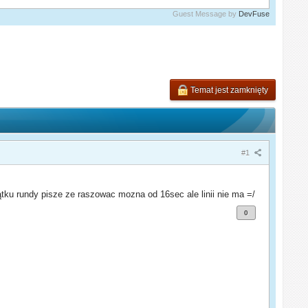
Guest Message by
DevFuse
Temat jest zamknięty
#1
tku rundy pisze ze raszowac mozna od 16sec ale linii nie ma =/
0