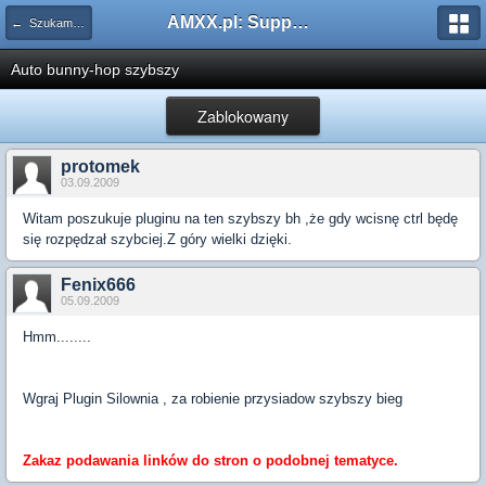
AMXX.pl: Support AMX Mod X i SourceMod
← Szukam pluginu
Auto bunny-hop szybszy
Zablokowany
protomek
03.09.2009
Witam poszukuje pluginu na ten szybszy bh ,że gdy wcisnę ctrl będę
się rozpędzał szybciej.Z góry wielki dzięki.
Fenix666
05.09.2009
Hmm........
Wgraj Plugin Silownia , za robienie przysiadow szybszy bieg
Zakaz podawania linków do stron o podobnej tematyce.