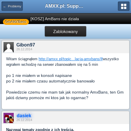
AMXX.pl: Support AMX Mod X i SourceMod
← Problemy
[KOSZ] AmBans nie działa
GmAMXBans
Zablokowany
Gibon97
26.12.2014
Witam ściągnąłem
http://amxx.pl/topic...lacja-amxbans/#
wszystko
wgrałem wchodzę na serwer zbanowałem się na 5 min
po 1 nie miałem w konsoli napisane
po 2 nie miałem czasu automatycznie banowało
Powiedzcie czemu nie mam tak jak normalny AmxBans, ten Gm
jakiś dziwny pomoże mi ktos jak to ogarnac?
dasiek
26.12.2014
Nazywaj tematy zgodnie z ich treścią.