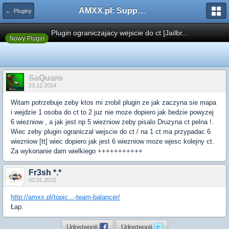
AMXX.pl: Support AMX Mod X i SourceMod
← Pluginy
Plugin ograniczajacy wejscie do ct [Jailbr...
Nowy Plugin
SaQuaro
23.12.2014
Witam potrzebuje zeby ktos mi zrobil plugin ze jak zaczyna sie mapa
i wejdzie 1 osoba do ct to 2 juz nie moze dopiero jak bedzie powyzej
6 wiezniow , a jak jest np 5 wiezniow zeby pisalo Druzyna ct pelna !.
Wiec zeby plugin ograniczal wejscie do ct / na 1 ct ma przypadac 6
wiezniow [tt] wiec dopiero jak jest 6 wiezniow moze wjesc kolejny ct.
Za wykonanie dam wielkiego +++++++++++
Fr3sh *.*
02.01.2015
http://amxx.pl/topic...-team-balancer/
Łap.
Udostępnij
Udostępnij