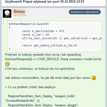
Użytkownik
Petpat
edytował ten post 24.12.2014 13:53
Droso
Najlepsza odpowiedź
24.12.2014
GetUserWeapon(id,&wid=0)

{

	const m_pActiveItem = 373

	const m_iId = 43

	if(!is_user_alive(id) || pev_valid((wid = get_pdata_cbase(id,m_pActiveItem,5))) != 2)	return 0

	return get_pdata_int(wid,m_iId,4)

Podmień ta funkcje sprawdz bron na tą i tak sprawdzaj:
GetUserWeapon(id) == CSW_DEAGLE //tutaj zmieniasz model itd itd
I Od razu zmieniasz, ta funkcja nie ma opóźnienia.
Jak dobrze zrozumiałem, bo jak dla mnie dalej jest bez sensu
+ Co za problem zrobić dwa deploye
RegisterHam
(
Ham_Item_Deploy
,
"weapon_knife"
,
"ZmianaModeluKnife"
,
1
)
RegisterHam
(
Ham_Item_Deploy
,
"weapon_deagle"
,