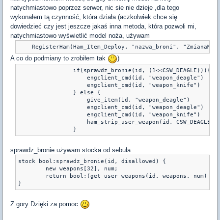
natychmiastowo
poprzez
serwer
,
nic
sie
nie
dzieje
,
dla
tego
wykonałem
tą
czynność
,
która
działa
(aczkolwiek
chce
się
dowiedzieć
czy
jest
jeszcze
jakaś
inna
metoda
,
która
pozwoli
mi
,
natychmiastowo
wyświetlić
model
noża
,
używam
A co do podmiany to zrobiłem tak
)
                if(sprawdz_bronie(id, (1<<CSW_DEAGLE))){

                    engclient_cmd(id, "weapon_deagle")

                    engclient_cmd(id, "weapon_knife")

                } else {

                    give_item(id, "weapon_deagle")

                    engclient_cmd(id, "weapon_deagle")

                    engclient_cmd(id, "weapon_knife")

                    ham_strip_user_weapon(id, CSW_DEAGLE, _
sprawdz_bronie używam stocka od sebula
stock bool:sprawdz_bronie(id, disallowed) {

        new weapons[32], num;

        return bool:(get_user_weapons(id, weapons, num) & d
}
Z gory Dzięki za pomoc