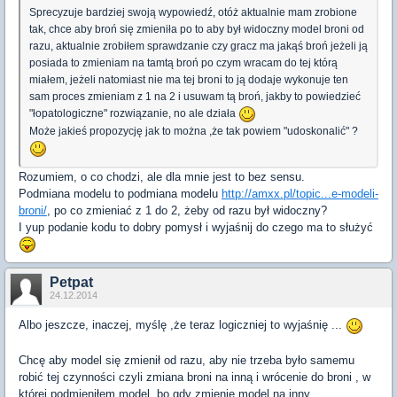
Sprecyzuje bardziej swoją wypowiedź, otóż aktualnie mam zrobione
tak, chce aby broń się zmieniła po to aby był widoczny model broni od
razu, aktualnie zrobiłem sprawdzanie czy gracz ma jakąś broń jeżeli ją
posiada to zmieniam na tamtą broń po czym wracam do tej którą
miałem, jeżeli natomiast nie ma tej broni to ją dodaje wykonuje ten
sam proces zmieniam z 1 na 2 i usuwam tą broń, jakby to powiedzieć
"łopatologiczne" rozwiązanie, no ale działa
Może jakieś propozycję jak to można ,że tak powiem "udoskonalić" ?
Rozumiem, o co chodzi, ale dla mnie jest to bez sensu.
Podmiana modelu to podmiana modelu
http://amxx.pl/topic...e-modeli-
broni/
, po co zmieniać z 1 do 2, żeby od razu był widoczny?
I yup podanie kodu to dobry pomysł i wyjaśnij do czego ma to służyć
Petpat
24.12.2014
Albo
jeszcze
,
inaczej
,
myślę
,
że
teraz
logiczniej
to
wyjaśnię
.
.
.
Chcę
aby
model
się
zmienił
od
razu
,
aby
nie
trzeba
było
samemu
robić
tej
czynności
czyli
zmiana
broni
na
inną
i
wrócenie
do
broni
,
w
której
podmieniłem
model
,
bo
gdy
zmienię
model
na
inny