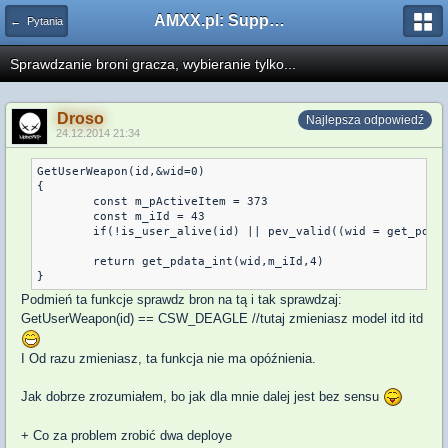
AMXX.pl: Support AMX Mod X i SourceMod
← Pytania
Sprawdzanie broni gracza, wybieranie tylko...
Droso
Najlepsza odpowiedź
24.12.2014 21:34
GetUserWeapon(id,&wid=0)

{

	const m_pActiveItem = 373

	const m_iId = 43

	if(!is_user_alive(id) || pev_valid((wid = get_pdata_cbase(id,m_pActiveItem,5))) != 2)	return 0

	return get_pdata_int(wid,m_iId,4)

Podmień ta funkcje sprawdz bron na tą i tak sprawdzaj:
GetUserWeapon(id) == CSW_DEAGLE //tutaj zmieniasz model itd itd
I Od razu zmieniasz, ta funkcja nie ma opóźnienia.
Jak dobrze zrozumiałem, bo jak dla mnie dalej jest bez sensu
+ Co za problem zrobić dwa deploye