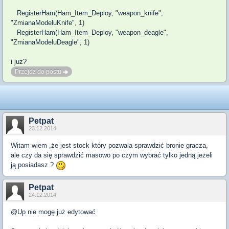
RegisterHam
(
Ham_Item_Deploy
,
"weapon_knife"
,
"ZmianaModeluKnife"
,
1
)
RegisterHam
(
Ham_Item_Deploy
,
"weapon_deagle"
,
"ZmianaModeluDeagle"
,
1
)
i juz?
Przejdź do postu
Petpat
23.12.2014
Witam wiem ,że jest stock który pozwala sprawdzić bronie gracza,
ale czy da się sprawdzić masowo po czym wybrać tylko jedną jeżeli
ją posiadasz ?
Petpat
24.12.2014
@Up nie mogę już edytować