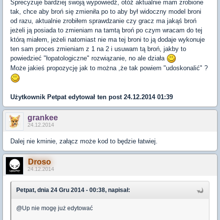
Sprecyzuje bardziej swoją wypowiedź, otóż aktualnie mam zrobione
tak, chce aby broń się zmieniła po to aby był widoczny model broni
od razu, aktualnie zrobiłem sprawdzanie czy gracz ma jakąś broń
jeżeli ją posiada to zmieniam na tamtą broń po czym wracam do tej
którą miałem, jeżeli natomiast nie ma tej broni to ją dodaje wykonuje
ten sam proces zmieniam z 1 na 2 i usuwam tą broń, jakby to
powiedzieć "łopatologiczne" rozwiązanie, no ale działa
Może jakieś propozycję jak to można ,że tak powiem "udoskonalić" ?
Użytkownik
Petpat
edytował ten post 24.12.2014 01:39
grankee
24.12.2014
Dalej nie kminie, załącz może kod to będzie łatwiej.
Droso
24.12.2014
Petpat, dnia 24 Gru 2014 - 00:38, napisał:
@Up nie mogę już edytować