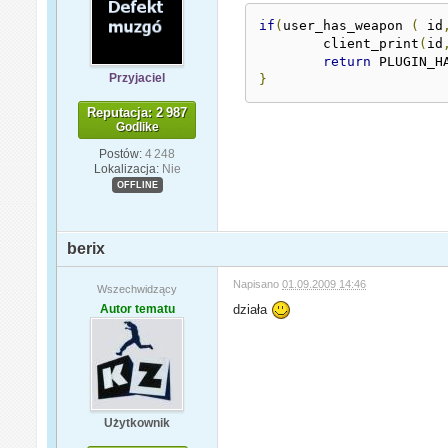
if
(
user_has_weapon 
(
 id
	client_print
(
id
return
 PLUGIN_H
Przyjaciel
}
Reputacja: 2 987
Godlike
Postów:
4 248
Lokalizacja:
Nie
OFFLINE
berix
Napisano
01.09.2009 14:46
Wszechwidzący
Autor tematu
działa
Użytkownik