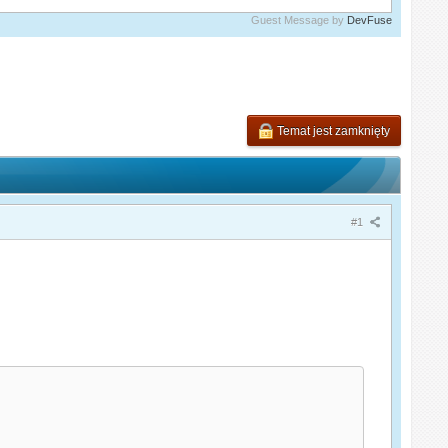
Guest Message by
DevFuse
Temat jest zamknięty
#1