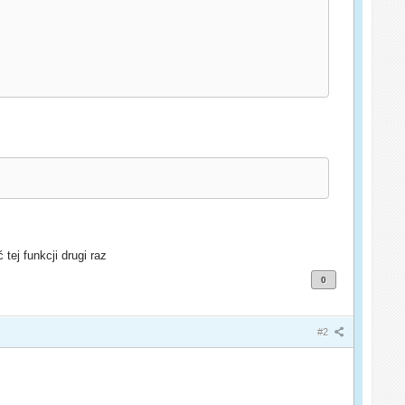
ej funkcji drugi raz
0
#2