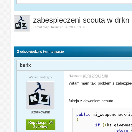
zabespieczeni scouta w drkn
Temat rozp.
berix
,
01.09.2009 13:58
2 odpowiedzi w tym temacie
berix
Napisano
01.09.2009 13:58
Wszechwidzący
Witam mam taki problem z zabezpie
fukcja z dawaniem scouta
Użytkownik
public
 mi_weaponcheck
(
i
{
Reputacja: 34
if
((
kz_givewea
Życzliwy
return
 