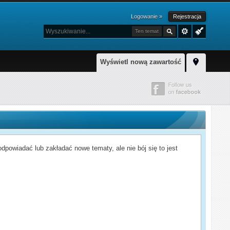
Logowanie »
Rejestracja
Ten temat
Wyświetl nową zawartość
powiadać lub zakładać nowe tematy, ale nie bój się to jest