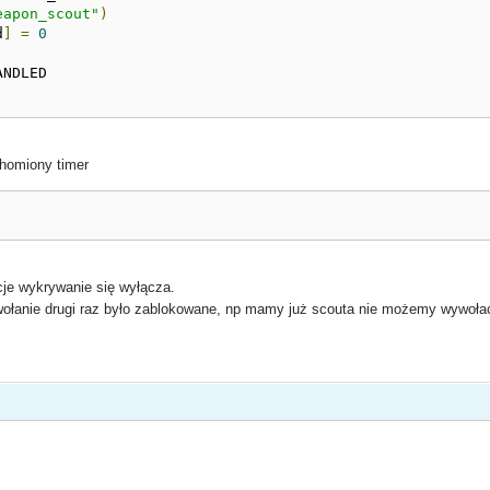
eapon_scout"
)
d
]
=
0
chomiony timer
cje wykrywanie się wyłącza.
wołanie drugi raz było zablokowane, np mamy już scouta nie możemy wywołać t