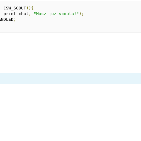
,
 CSW_SCOUT
)){
,
 print_chat
,
"Masz juz scouta!"
);
ANDLED
;