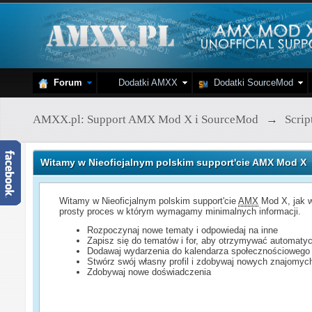
Forum
Dodatki AMXX
Dodatki SourceMod
AMXX.pl: Support AMX Mod X i SourceMod
→
Scri
Witamy w Nieoficjalnym polskim support'cie AMX Mod X
Witamy w Nieoficjalnym polskim support'cie
AMX
Mod X, jak w
prosty proces w którym wymagamy minimalnych informacji.
Rozpoczynaj nowe tematy i odpowiedaj na inne
Zapisz się do tematów i for, aby otrzymywać automatyc
Dodawaj wydarzenia do kalendarza społecznościowego
Stwórz swój własny profil i zdobywaj nowych znajomyc
Zdobywaj nowe doświadczenia