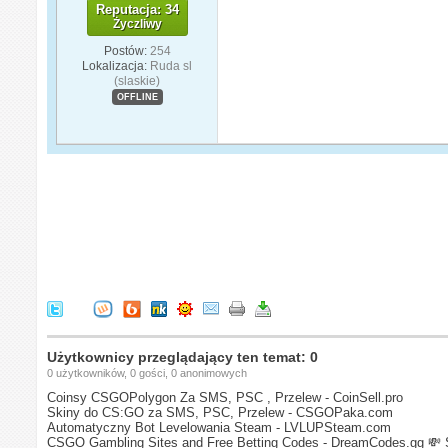
Reputacja: 34
Życzliwy
Postów:
254
Lokalizacja:
Ruda sl
(slaskie)
OFFLINE
Użytkownicy przeglądający ten temat: 0
0 użytkowników, 0 gości, 0 anonimowych
Coinsy CSGOPolygon Za SMS, PSC , Przelew - CoinSell.pro
Skiny do CS:GO za SMS, PSC, Przelew - CSGOPaka.com
Automatyczny Bot Levelowania Steam - LVLUPSteam.com
CSGO Gambling Sites and Free Betting Codes - DreamCodes.gg
💸 