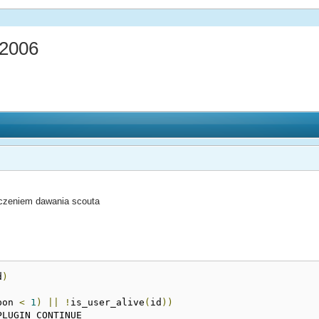
 2006
czeniem dawania scouta
d
)
pon 
<
1
)
||
!
is_user_alive
(
id
))
PLUGIN_CONTINUE		
