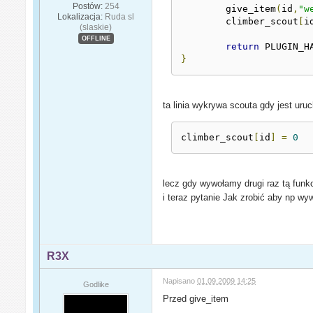
Postów:
254
        give_item
(
id
,
"w
Lokalizacja:
Ruda sl
	climber_scout
[
i
(slaskie)
OFFLINE
return
}
ta linia wykrywa scouta gdy jest uru
climber_scout
[
id
]
=
0
lecz gdy wywołamy drugi raz tą funk
i teraz pytanie Jak zrobić aby np wy
R3X
Napisano
01.09.2009 14:25
Godlike
Przed give_item