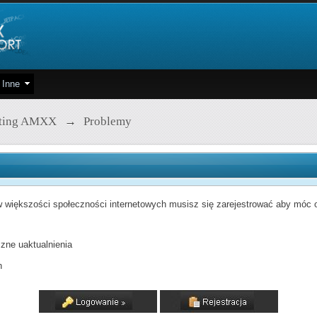
Inne
pting AMXX
→
Problemy
 większości społeczności internetowych musisz się zarejestrować aby móc od
zne uaktualnienia
h