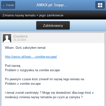
AMXX.pl: Support AMX Mod X i SourceMod
← Forum
Zmiana nazwy tematu + jego zamkniecie
Zablokowany
Coutere
21.12.2014
Witam. Dziś założyłem temat:
http://amxx.pl/topic...-zombie-escape/
Pod nazwą:
Problem z rozgrywka na zombie escape
Po pewnym czasie ktoś zmienił mi nazwę tego tematu na
Problem z zombie escape
i temat został zamknięty ? Mogę się dowiedzieć dlaczego ktoś z
moderacji zmienia nazwy tematów po czym je zamyka ?