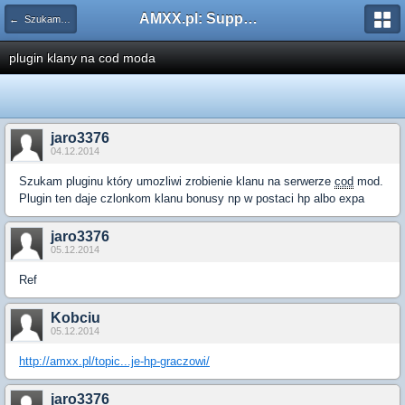
AMXX.pl: Support AMX Mod X i SourceMod
← Szukam pluginu
plugin klany na cod moda
jaro3376
04.12.2014
Szukam pluginu który umozliwi zrobienie klanu na serwerze
cod
mod.
Plugin ten daje czlonkom klanu bonusy np w postaci hp albo expa
jaro3376
05.12.2014
Ref
Kobciu
05.12.2014
http://amxx.pl/topic...je-hp-graczowi/
jaro3376