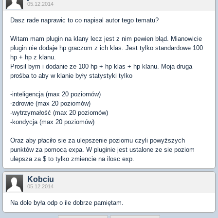
05.12.2014
Dasz rade naprawic to co napisal autor tego tematu?
Witam mam plugin na klany lecz jest z nim pewien błąd. Mianowicie
plugin nie dodaje hp graczom z ich klas. Jest tylko standardowe 100
hp + hp z klanu.
Prosił bym i dodanie ze 100 hp + hp klas + hp klanu. Moja druga
prośba to aby w klanie były statystyki tylko
-inteligencja (max 20 poziomów)
-zdrowie (max 20 poziomów)
-wytrzymałość (max 20 poziomów)
-kondycja (max 20 poziomów)
Oraz aby płaciło sie za ulepszenie poziomu czyli powyższych
punktów za pomocą expa. W pluginie jest ustalone ze sie poziom
ulepsza za $ to tylko zmiencie na ilosc exp.
Kobciu
05.12.2014
Na dole była odp o ile dobrze pamiętam.