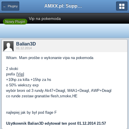
AMXX.pl: Support AMX Mod X i SourceMod
← Pluginy
Vip na pokemoda
Nowy Plugin
Balian3D
01.12.2014
Witam. Mam prośbe o wykonanie vipa na pokemoda
2 skoki
prefix [
Vip
]
+10hp za killa +15hp za hs
o 50% wiekszy exp
wybór broni od 3 rundy Ak47+Deagl, M4A1+Deagl, AWP+Deagl
co runde zestaw granatów flesh,smoke,HE
najlepiej jak by był pod flage F
Użytkownik
Balian3D
edytował ten post 01.12.2014 21:57