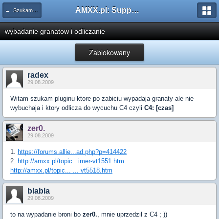
AMXX.pl: Support AMX Mod X i SourceMod
← Szukam pluginu
wybadanie granatow i odliczanie
Zablokowany
radex
29.08.2009
Witam szukam pluginu ktore po zabiciu wypadaja granaty ale nie
wybuchaja i ktory odlicza do wycuchu C4 czyli
C4: [czas]
zer0.
29.08.2009
1.
https://forums.allie...ad.php?p=414422
2.
http://amxx.pl/topic...imer-vt1551.htm
http://amxx.pl/topic... ... vt5518.htm
blabla
29.08.2009
to na wypadanie broni bo
zer0.
, mnie uprzedzil z C4 ; ))