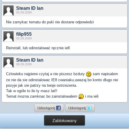
Steam ID lan
05.09.2009
Nie zamykac tematu do puki nie dostane odpowiedzi
filip955
05.09.2009
Reinstall, lub odinstalować ręcznie ie8
Steam ID lan
08.09.2009
Czlowieku najpierw czytaj a nie piszesz bzdury
sam napisalem
ze nie da sie odinstalowac IE8 cwaniaku,uwazaj bo konto dlugo nie
pozyje jak sie patrzy na twoje ostrzezenia.
Tak w ogóle to ile ty masz lat!!
Temat mozna zamknac bo zainstalowalem
i ma ie6
Udostępnij
Udostępnij
Zablokowany