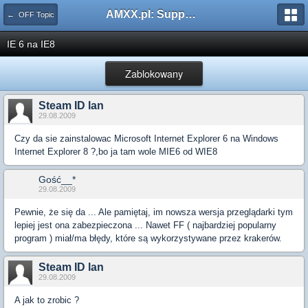
AMXX.pl: Support AMX Mod X i SourceMod
← OFF Topic
IE 6 na IE8
Zablokowany
Steam ID lan
29.08.2009
Czy da sie zainstalowac Microsoft Internet Explorer 6 na Windows
Internet Explorer 8 ?,bo ja tam wole MIE6 od WIE8
Gość__*
29.08.2009
Pewnie, że się da ... Ale pamiętaj, im nowsza wersja przeglądarki tym
lepiej jest ona zabezpieczona ... Nawet FF ( najbardziej popularny
program ) miał/ma błędy, które są wykorzystywane przez krakerów.
Steam ID lan
29.08.2009
A jak to zrobic ?