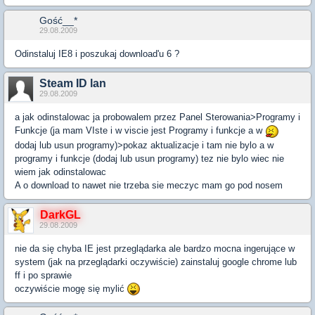
Gość__*
29.08.2009
Odinstaluj IE8 i poszukaj download'u 6 ?
Steam ID lan
29.08.2009
a jak odinstalowac ja probowalem przez Panel Sterowania>Programy i
Funkcje (ja mam VIste i w viscie jest Programy i funkcje a w
dodaj lub usun programy)>pokaz aktualizacje i tam nie bylo a w
programy i funkcje (dodaj lub usun programy) tez nie bylo wiec nie
wiem jak odinstalowac
A o download to nawet nie trzeba sie meczyc mam go pod nosem
DarkGL
29.08.2009
nie da się chyba IE jest przeglądarka ale bardzo mocna ingerujące w
system (jak na przeglądarki oczywiście) zainstaluj google chrome lub
ff i po sprawie
oczywiście mogę się mylić