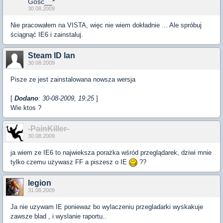
Gość__*
30.08.2009
Nie pracowałem na VISTA, więc nie wiem dokładnie ... Ale spróbuj
ściągnąć IE6 i zainstaluj.
Steam ID lan
30.08.2009
Pisze ze jest zainstalowana nowsza wersja
[
Dodano
: 30-08-2009, 19:25
]
Wie ktos ?
-PainKiller-
30.08.2009
ja wiem ze IE6 to najwieksza porażka wśród przeglądarek, dziwi mnie
tylko czemu używasz FF a piszesz o IE
??
legion
31.08.2009
Ja nie uzywam IE poniewaz bo wylaczeniu przegladarki wyskakuje
zawsze blad , i wyslanie raportu..