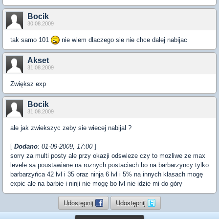
Bocik
30.08.2009
tak samo 101
nie wiem dlaczego sie nie chce dalej nabijac
Akset
31.08.2009
Zwiększ exp
Bocik
31.08.2009
ale jak zwiekszyc zeby sie wiecej nabijal ?
[
Dodano
: 01-09-2009, 17:00
]
sorry za multi posty ale przy okazji odswieze czy to mozliwe ze max
levele sa poustawiane na roznych postaciach bo na barbarzyncy tylko
barbarzyńca 42 lvl i 35 oraz ninja 6 lvl i 5% na innych klasach mogę
expic ale na barbie i ninji nie mogę bo lvl nie idzie mi do góry
Udostępnij
Udostępnij