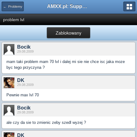
AMXX.pl: Support AMX Mod X i SourceMod
← Problemy
problem lvl
Zablokowany
Bocik
29.08.2009
mam taki problem mam 70 lvl i dalej mi sie nie chce isc jaka moze
byc tego przyczyna ?
DK
29.08.2009
Pewnie max lvl 70
Bocik
29.08.2009
ale czy da sie to zmienic zeby szedl wyzej ?
DK