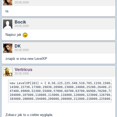
29.08.2009
ta
Bocik
29.08.2009
Napisz jak
DK
30.08.2009
znajdz w sma new LevelXP
Vertricus
30.08.2009
new LevelXP[101] = { 0,50,125,225,340,510,765,1150,1500,195
14300,15730,17300,19030,20900,23000,24000,25200,26400,27700
47400,49800,52300,55000,57800,60700,63700,66900,70200,73700
104000,107000,110000,113000,116000,120000,123000,126700,130
Zobacz jak to u ciebie wygląda.