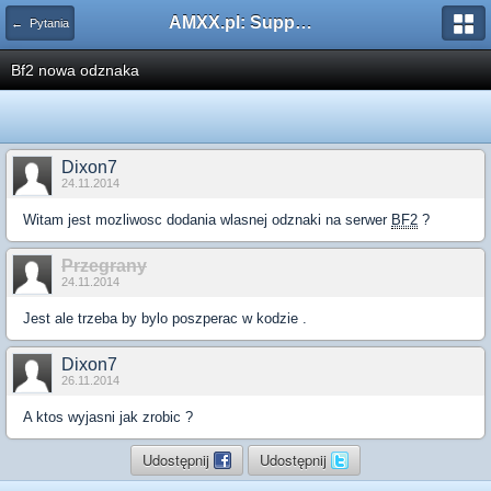
AMXX.pl: Support AMX Mod X i SourceMod
← Pytania
Bf2 nowa odznaka
Dixon7
24.11.2014
Witam jest mozliwosc dodania wlasnej odznaki na serwer
BF2
?
Przegrany
24.11.2014
Jest ale trzeba by bylo poszperac w kodzie .
Dixon7
26.11.2014
A ktos wyjasni jak zrobic ?
Udostępnij
Udostępnij