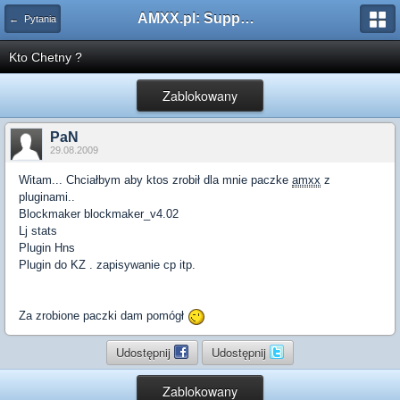
AMXX.pl: Support AMX Mod X i SourceMod
← Pytania
Kto Chetny ?
Zablokowany
PaN
29.08.2009
Witam... Chciałbym aby ktos zrobił dla mnie paczke
amxx
z
pluginami..
Blockmaker blockmaker_v4.02
Lj stats
Plugin Hns
Plugin do KZ . zapisywanie cp itp.
Za zrobione paczki dam pomógł
Udostępnij
Udostępnij
Zablokowany