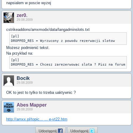
napsialem w poscie wyzej
zer0.
29.08.2009
cstrikeaddons/amxmodx/data/langadminslots.txt
[pl]

DROPPED_RES = Wyrzucony z powodu rezerwacji slotow
Możesz podmienić tekst.
Na przykład na:
[pl]

DROPPED_RES = Chcesz zarezerwowac slota ? Pisz na forum se
Bocik
29.08.2009
OK to jest to tylko to trzeba uaktywnic ?
Abes Mapper
29.08.2009
http://amxx.pl/topic... ... e-vt22.htm
Udostępnij
Udostępnij