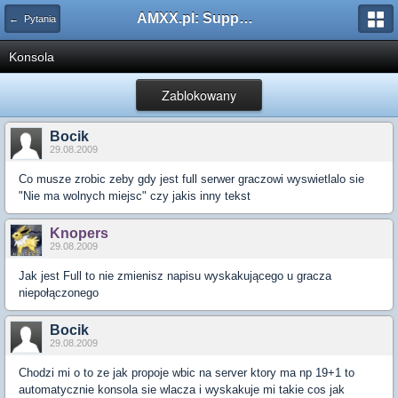
AMXX.pl: Support AMX Mod X i SourceMod
← Pytania
Konsola
Zablokowany
Bocik
29.08.2009
Co musze zrobic zeby gdy jest full serwer graczowi wyswietlalo sie
"Nie ma wolnych miejsc" czy jakis inny tekst
Knopers
29.08.2009
Jak jest Full to nie zmienisz napisu wyskakującego u gracza
niepołączonego
Bocik
29.08.2009
Chodzi mi o to ze jak propoje wbic na server ktory ma np 19+1 to
automatycznie konsola sie wlacza i wyskakuje mi takie cos jak