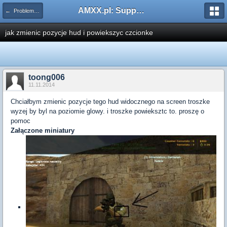
AMXX.pl: Support AMX Mod X i SourceMod
← Problemy z pluginami
jak zmienic pozycje hud i powiekszyc czcionke
toong006
11.11.2014
Chciałbym zmienic pozycje tego hud widocznego na screen troszke
wyzej by byl na poziomie glowy. i troszke powieksztc to. proszę o
pomoc
Załączone miniatury