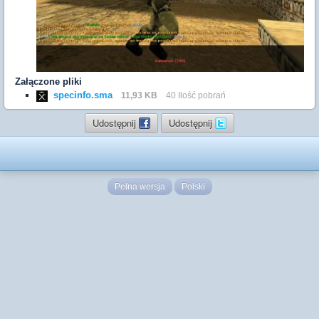
Załączone pliki
specinfo.sma
11,93 KB
40 Ilość pobrań
Udostępnij
Udostępnij
Pełna wersja
Polski