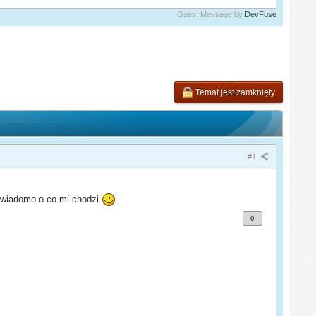
Guest Message by
DevFuse
Temat jest zamknięty
#1
wiadomo o co mi chodzi
0