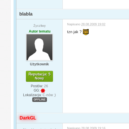
blabla
Napisano
28.08.2009 19:02
Życzliwy
Autor tematu
tzn jak ?
Użytkownik
Reputacja: 5
Nowy
Postów:
26
GG:
Lokalizacja:
C-nów ;)
OFFLINE
DarkGL
Napisano
28.08.2009 19:16