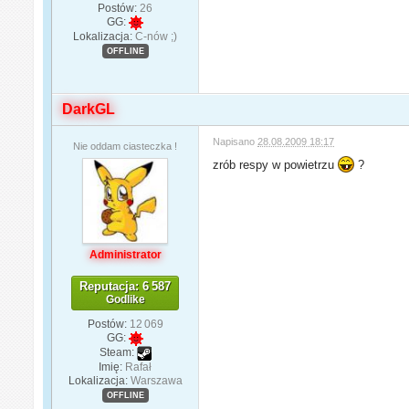
Postów:
26
GG:
Lokalizacja:
C-nów ;)
OFFLINE
DarkGL
Napisano
28.08.2009 18:17
Nie oddam ciasteczka !
zrób respy w powietrzu
?
Administrator
Reputacja: 6 587
Godlike
Postów:
12 069
GG:
Steam:
Imię:
Rafał
Lokalizacja:
Warszawa
OFFLINE