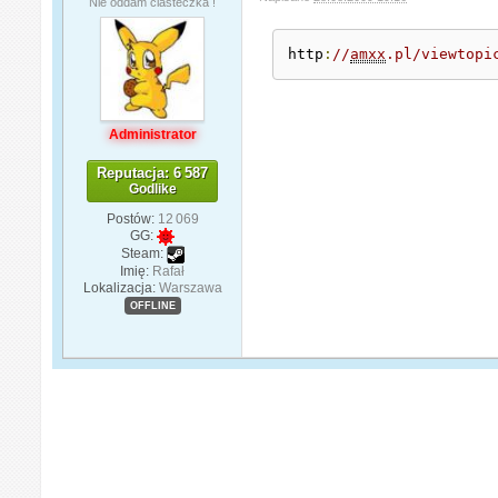
Nie oddam ciasteczka !
http
:
//
amxx
.pl/viewtopi
Administrator
Reputacja: 6 587
Godlike
Postów:
12 069
GG:
Steam:
Imię:
Rafał
Lokalizacja:
Warszawa
OFFLINE