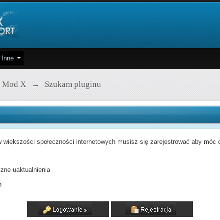
Inne
 Mod X
→
Szukam pluginu
 większości społeczności internetowych musisz się zarejestrować aby móc od
zne uaktualnienia
h