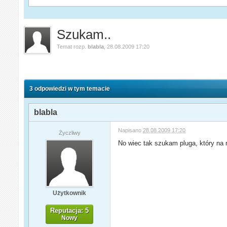
Szukam..
Temat rozp.
blabla
,
28.08.2009 17:20
3 odpowiedzi w tym temacie
blabla
Napisano
28.08.2009 17:20
Życzliwy
No wiec tak szukam pluga, który na r
Użytkownik
Reputacja: 5
Nowy