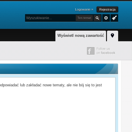
Logowanie »
Rejestracja
Ten temat
Wyświetl nową zawartość
powiadać lub zakładać nowe tematy, ale nie bój się to jest