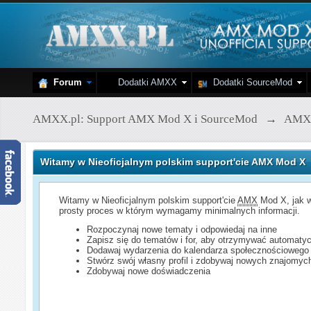
Forum
Dodatki AMXX
Dodatki SourceMod
AMXX.pl: Support AMX Mod X i SourceMod
→
AMX
Witamy w Nieoficjalnym polskim support'cie AMX Mod X
Witamy w Nieoficjalnym polskim support'cie
AMX
Mod X, jak w
prosty proces w którym wymagamy minimalnych informacji.
Rozpoczynaj nowe tematy i odpowiedaj na inne
Zapisz się do tematów i for, aby otrzymywać automatyc
Dodawaj wydarzenia do kalendarza społecznościowego
Stwórz swój własny profil i zdobywaj nowych znajomyc
Zdobywaj nowe doświadczenia