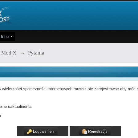
Inne
 Mod X
→
Pytania
 większości społeczności internetowych musisz się zarejestrować aby móc od
zne uaktualnienia
h