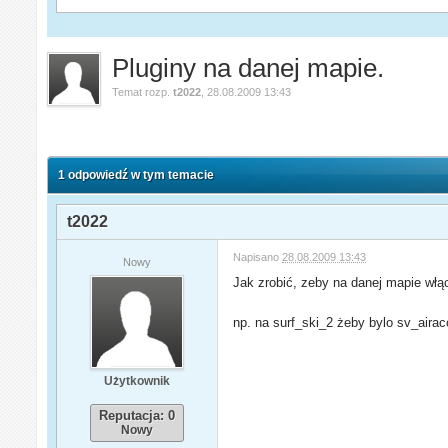
Pluginy na danej mapie.
Temat rozp.
t2022
,
28.08.2009 13:43
1 odpowiedź w tym temacie
t2022
Napisano
28.08.2009 13:43
Nowy
Jak zrobić, zeby na danej mapie włącza
np. na surf_ski_2 żeby bylo sv_airac
Użytkownik
Reputacja: 0
Nowy