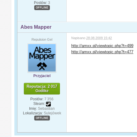
Postów:
3
OFFLINE
Abes Mapper
Napisano
28.08.2009 15:42
Repulsion Gel
http://amxx.pl/viewtopic.php?t=499
http://amxx.pl/viewtopic.php?t=477
Przyjaciel
Reputacja: 2 017
Godlike
Postów:
7 356
Steam:
Imię:
Sebastian
Lokalizacja:
Sulejówek
OFFLINE