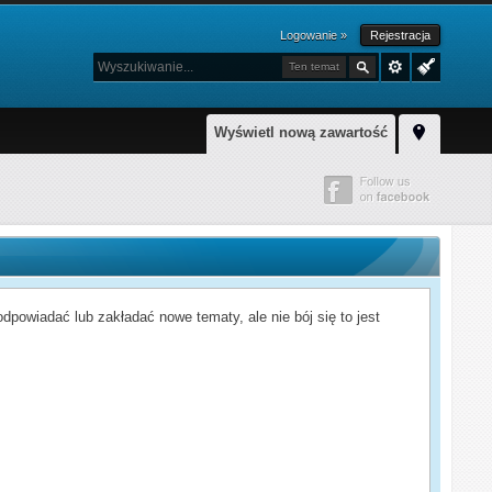
Logowanie »
Rejestracja
Ten temat
Wyświetl nową zawartość
powiadać lub zakładać nowe tematy, ale nie bój się to jest