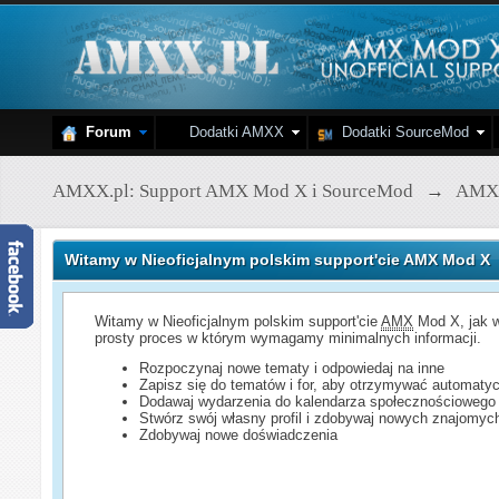
Forum
Dodatki AMXX
Dodatki SourceMod
AMXX.pl: Support AMX Mod X i SourceMod
→
AMX
Witamy w Nieoficjalnym polskim support'cie AMX Mod X
Witamy w Nieoficjalnym polskim support'cie
AMX
Mod X, jak w
prosty proces w którym wymagamy minimalnych informacji.
Rozpoczynaj nowe tematy i odpowiedaj na inne
Zapisz się do tematów i for, aby otrzymywać automatyc
Dodawaj wydarzenia do kalendarza społecznościowego
Stwórz swój własny profil i zdobywaj nowych znajomyc
Zdobywaj nowe doświadczenia