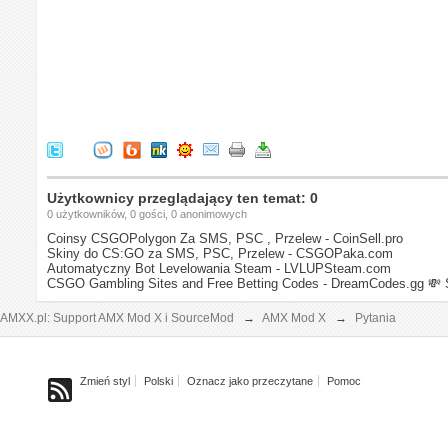
Użytkownicy przeglądający ten temat: 0
0 użytkowników, 0 gości, 0 anonimowych
Coinsy CSGOPolygon Za SMS, PSC , Przelew - CoinSell.pro
Skiny do CS:GO za SMS, PSC, Przelew - CSGOPaka.com
Automatyczny Bot Levelowania Steam - LVLUPSteam.com
CSGO Gambling Sites and Free Betting Codes - DreamCodes.gg
💸 
AMXX.pl: Support AMX Mod X i SourceMod
→
AMX Mod X
→
Pytania
Zmień styl
Polski
Oznacz jako przeczytane
Pomoc