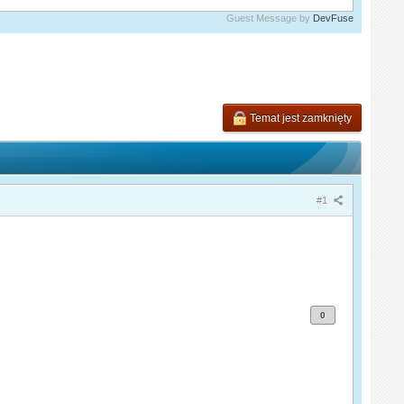
Guest Message by
DevFuse
Temat jest zamknięty
#1
0