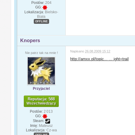
Postów:
204
GG:
Lokalizacja:
Bielsko-
Biała
OFFLINE
Knopers
Napisano
26.08.2009 15:12
Nie patrz tak na mnie !
http://amxx.pl/topic... ... ight=trail
Przyjaciel
Reputacja: 588
Wszechwiedzący
Postów:
2 013
GG:
Steam:
Imię:
Mateusz
Lokalizacja:
Cz-wa
OFFLINE