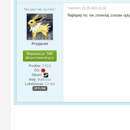
Napisano
26.08.2009 15:42
Nie patrz tak na mnie !
Najlepiej nic nie zmieniaj zostaw op
Przyjaciel
Reputacja: 588
Wszechwiedzący
Postów:
2 013
GG:
Steam:
Imię:
Mateusz
Lokalizacja:
Cz-wa
OFFLINE