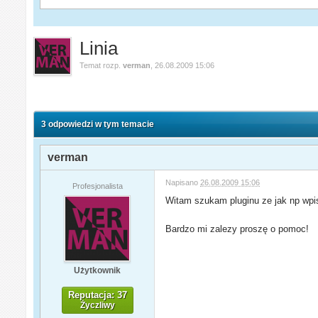
Linia
Temat rozp.
verman
,
26.08.2009 15:06
3 odpowiedzi w tym temacie
verman
Napisano
26.08.2009 15:06
Profesjonalista
Witam szukam pluginu ze jak np wpisz
Bardzo mi zalezy proszę o pomoc!
Użytkownik
Reputacja: 37
Życzliwy