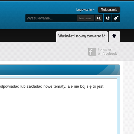
Logowanie »
Rejestracja
Ten temat
Wyświetl nową zawartość
powiadać lub zakładać nowe tematy, ale nie bój się to jest