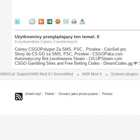
Użytkownicy przeglądający ten temat: 0
0 użytkowników, 0 gości, 0 anonimowych
Coinsy CSGOPolygon Za SMS, PSC , Przelew - CoinSell.pro
Skiny do CS:GO za SMS, PSC, Przelew - CSGOPaka.com
Automatyczny Bot Levelowania Steam - LVLUPSteam.com
CSGO Gambling Sites and Free Betting Codes - DreamCodes.gg
💸 
AMXX.pl: Support AMX Mod X i SourceMod
→
AMX Mod X
→
Szukam pluginu
Zmień styl
Polski
Oznacz jako przeczytane
Pomoc