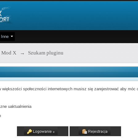
Inne
 Mod X
→
Szukam pluginu
 większości społeczności internetowych musisz się zarejestrować aby móc od
zne uaktualnienia
h