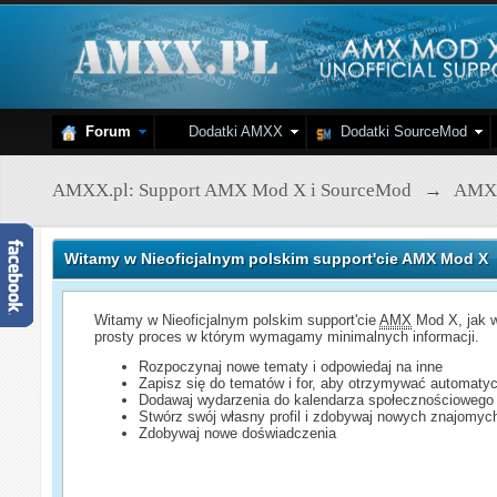
Forum
Dodatki AMXX
Dodatki SourceMod
AMXX.pl: Support AMX Mod X i SourceMod
→
AMX
Witamy w Nieoficjalnym polskim support'cie AMX Mod X
Witamy w Nieoficjalnym polskim support'cie
AMX
Mod X, jak w
prosty proces w którym wymagamy minimalnych informacji.
Rozpoczynaj nowe tematy i odpowiedaj na inne
Zapisz się do tematów i for, aby otrzymywać automatyc
Dodawaj wydarzenia do kalendarza społecznościowego
Stwórz swój własny profil i zdobywaj nowych znajomyc
Zdobywaj nowe doświadczenia