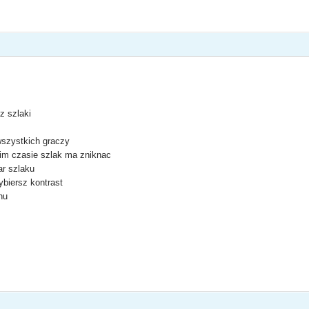
ącz szlaki
wszystkich graczy
jakim czasie szlak ma zniknac
ar szlaku
ybiersz kontrast
nu