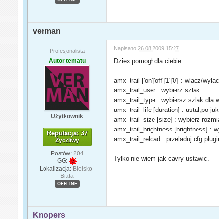
verman
Napisano
26.08.2009 15:27
Profesjonalista
Autor tematu
Dziex pomogł dla ciebie.
amx_trail ['on'|'off'|'1'|'0'] : wlacz/wył
amx_trail_user
: wybierz szlak
amx_trail_type
: wybiersz szlak dla 
amx_trail_life [duration] : ustal,po 
Użytkownik
amx_trail_size [size] : wybierz rozmi
amx_trail_brightness [brightness] : w
Reputacja: 37
amx_trail_reload : przeladuj cfg plugi
Życzliwy
Postów:
204
Tylko nie wiem jak cavry ustawic.
GG:
Lokalizacja:
Bielsko-
Biała
OFFLINE
Knopers