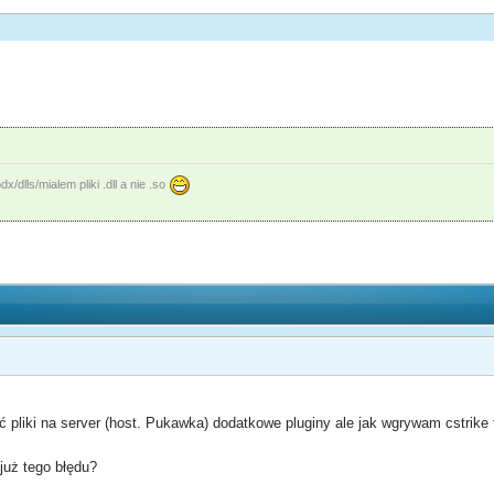
dlls/mialem pliki .dll a nie .so
pliki na server (host. Pukawka) dodatkowe pluginy ale jak wgrywam cstrike to
 już tego błędu?