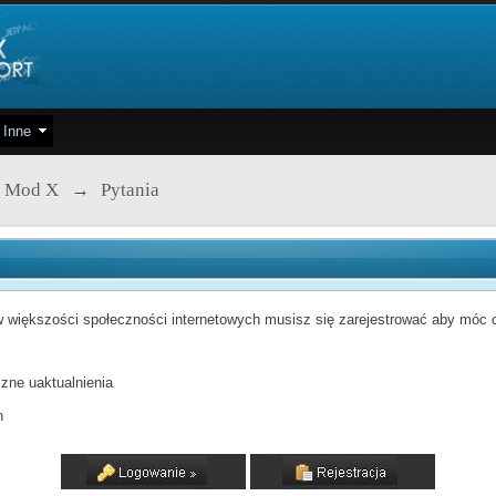
Inne
 Mod X
→
Pytania
 większości społeczności internetowych musisz się zarejestrować aby móc od
zne uaktualnienia
h