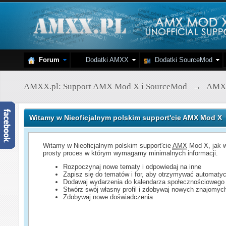
Forum
Dodatki AMXX
Dodatki SourceMod
AMXX.pl: Support AMX Mod X i SourceMod
→
AMX
Witamy w Nieoficjalnym polskim support'cie AMX Mod X
Witamy w Nieoficjalnym polskim support'cie
AMX
Mod X, jak w
prosty proces w którym wymagamy minimalnych informacji.
Rozpoczynaj nowe tematy i odpowiedaj na inne
Zapisz się do tematów i for, aby otrzymywać automatyc
Dodawaj wydarzenia do kalendarza społecznościowego
Stwórz swój własny profil i zdobywaj nowych znajomyc
Zdobywaj nowe doświadczenia