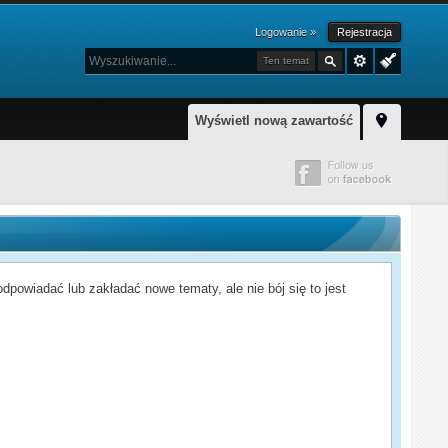
Logowanie »
Rejestracja
Ten temat
Wyświetl nową zawartość
powiadać lub zakładać nowe tematy, ale nie bój się to jest