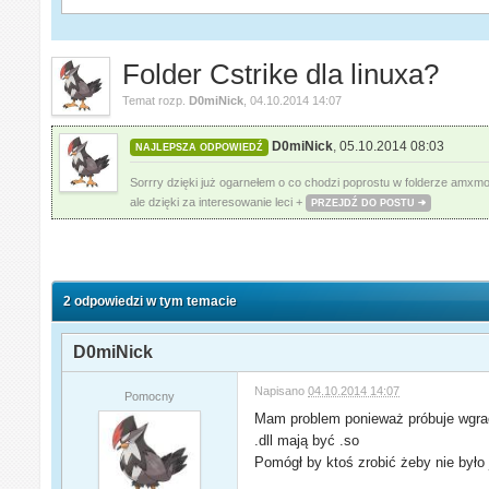
Folder Cstrike dla linuxa?
Temat rozp.
D0miNick
,
04.10.2014 14:07
D0miNick
,
05.10.2014 08:03
NAJLEPSZA ODPOWIEDŹ
Sorrry dzięki już ogarnełem o co chodzi poprostu w folderze amxmodx/
ale dzięki za interesowanie leci +
PRZEJDŹ DO POSTU
2 odpowiedzi w tym temacie
D0miNick
Napisano
04.10.2014 14:07
Pomocny
Mam problem ponieważ próbuje wgrać 
.dll mają być .so
Pomógł by ktoś zrobić żeby nie było