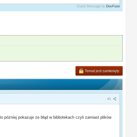
Guest Message by
DevFuse
Temat jest zamknięty
#1
 póżniej pokazuje że błąd w bibliotekach czyli zamiast plików