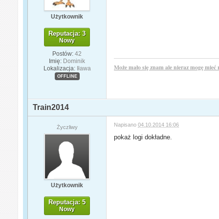
Użytkownik
Reputacja: 3
Nowy
Postów:
42
Imię:
Dominik
Może mało się znam ale nieraz mogę mieć 
Lokalizacja:
Iława
OFFLINE
Train2014
Napisano
04.10.2014 16:06
Życzliwy
pokaż logi dokładne.
Użytkownik
Reputacja: 5
Nowy