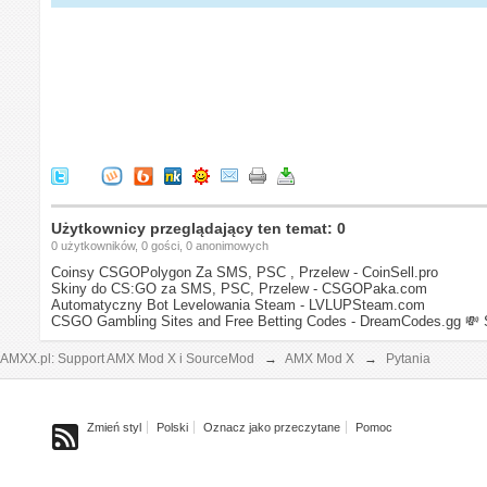
Użytkownicy przeglądający ten temat: 0
0 użytkowników, 0 gości, 0 anonimowych
Coinsy CSGOPolygon Za SMS, PSC , Przelew - CoinSell.pro
Skiny do CS:GO za SMS, PSC, Przelew - CSGOPaka.com
Automatyczny Bot Levelowania Steam - LVLUPSteam.com
CSGO Gambling Sites and Free Betting Codes - DreamCodes.gg
💸 
AMXX.pl: Support AMX Mod X i SourceMod
→
AMX Mod X
→
Pytania
Zmień styl
Polski
Oznacz jako przeczytane
Pomoc