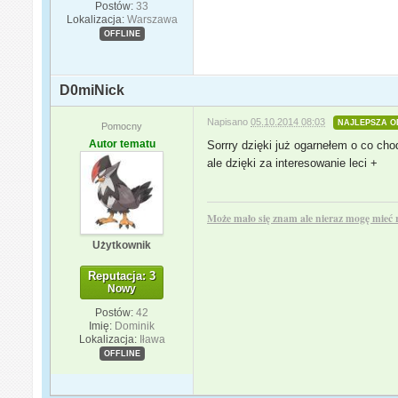
Postów:
33
Lokalizacja:
Warszawa
OFFLINE
D0miNick
Napisano
05.10.2014 08:03
NAJLEPSZA O
Pomocny
Autor tematu
Sorrry dzięki już ogarnełem o co cho
ale dzięki za interesowanie leci +
Może mało się znam ale nieraz mogę mieć 
Użytkownik
Reputacja: 3
Nowy
Postów:
42
Imię:
Dominik
Lokalizacja:
Iława
OFFLINE