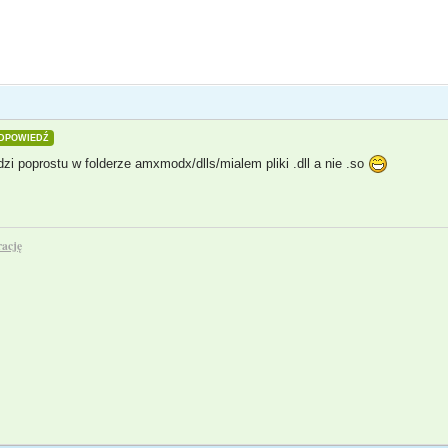
DPOWIEDŹ
dzi poprostu w folderze amxmodx/dlls/mialem pliki .dll a nie .so
rację