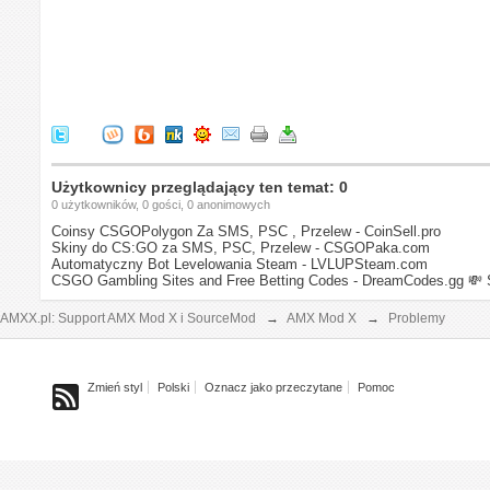
Użytkownicy przeglądający ten temat: 0
0 użytkowników, 0 gości, 0 anonimowych
Coinsy CSGOPolygon Za SMS, PSC , Przelew - CoinSell.pro
Skiny do CS:GO za SMS, PSC, Przelew - CSGOPaka.com
Automatyczny Bot Levelowania Steam - LVLUPSteam.com
CSGO Gambling Sites and Free Betting Codes - DreamCodes.gg
💸 
AMXX.pl: Support AMX Mod X i SourceMod
→
AMX Mod X
→
Problemy
Zmień styl
Polski
Oznacz jako przeczytane
Pomoc