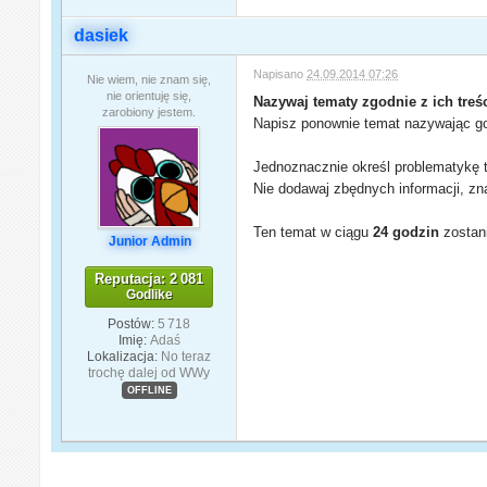
dasiek
Napisano
24.09.2014 07:26
Nie wiem, nie znam się,
nie orientuję się,
Nazywaj tematy zgodnie z ich treśc
zarobiony jestem.
Napisz ponownie temat nazywając go 
Jednoznacznie określ problematykę t
Nie dodawaj zbędnych informacji, zn
Ten temat w ciągu
24 godzin
zostani
Junior Admin
Reputacja: 2 081
Godlike
Postów:
5 718
Imię:
Adaś
Lokalizacja:
No teraz
trochę dalej od WWy
OFFLINE