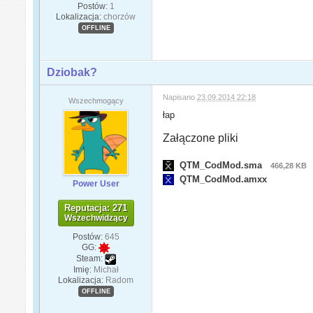
Postów:
1
Lokalizacja:
chorzów
OFFLINE
Dziobak?
Napisano
23.09.2014 22:18
Wszechmogący
łap
Załączone pliki
QTM_CodMod.sma
466,28 KB
QTM_CodMod.amxx
Power User
Reputacja: 271
Wszechwidzący
Postów:
645
GG:
Steam:
Imię:
Michał
Lokalizacja:
Radom
OFFLINE