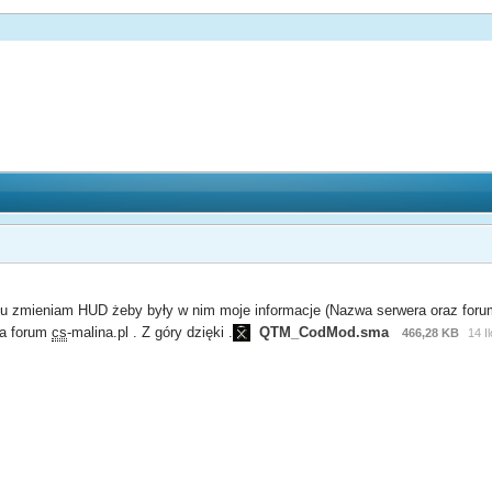
u zmieniam HUD żeby były w nim moje informacje (Nazwa serwera oraz forum)
 a forum
cs
-malina.pl . Z góry dzięki .
QTM_CodMod.sma
466,28 KB
14 I