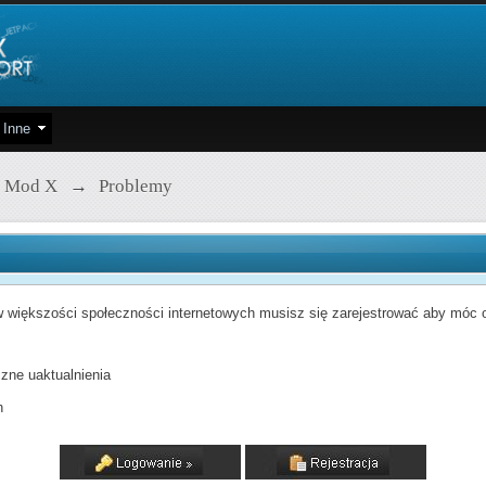
Inne
 Mod X
→
Problemy
 większości społeczności internetowych musisz się zarejestrować aby móc od
zne uaktualnienia
h