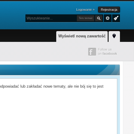
Logowanie »
Rejestracja
Ten temat
Wyświetl nową zawartość
powiadać lub zakładać nowe tematy, ale nie bój się to jest