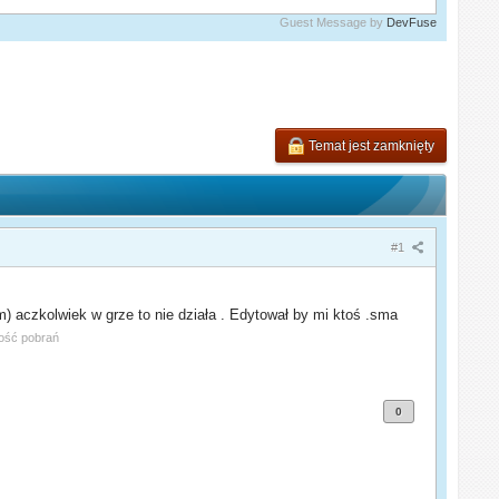
Guest Message by
DevFuse
Temat jest zamknięty
#1
 aczkolwiek w grze to nie działa . Edytował by mi ktoś .sma
lość pobrań
0