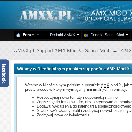
Forum
Dodatki AMXX
Dodatki SourceMod
AMXX.pl: Support AMX Mod X i SourceMod
→
AMX
Witamy w Nieoficjalnym polskim support'cie AMX Mod X
Witamy w Nieoficjalnym polskim support'cie
AMX
Mod X, jak w
prosty proces w którym wymagamy minimalnych informacji.
Rozpoczynaj nowe tematy i odpowiedaj na inne
Zapisz się do tematów i for, aby otrzymywać automatyc
Dodawaj wydarzenia do kalendarza społecznościowego
Stwórz swój własny profil i zdobywaj nowych znajomyc
Zdobywaj nowe doświadczenia