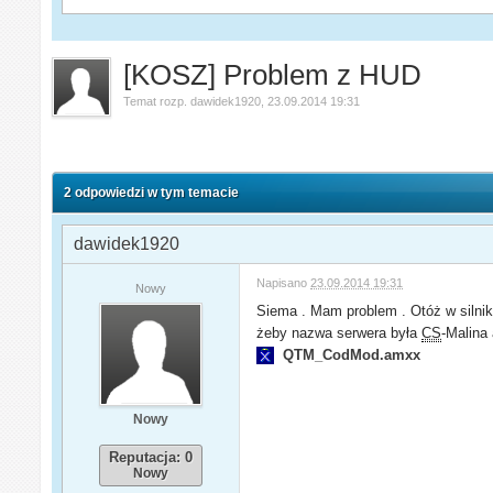
[KOSZ] Problem z HUD
Temat rozp.
dawidek1920
,
23.09.2014 19:31
2 odpowiedzi w tym temacie
dawidek1920
Napisano
23.09.2014 19:31
Nowy
Siema . Mam problem . Otóż w silnik
żeby nazwa serwera była
CS
-Malina
QTM_CodMod.amxx
Nowy
Reputacja: 0
Nowy