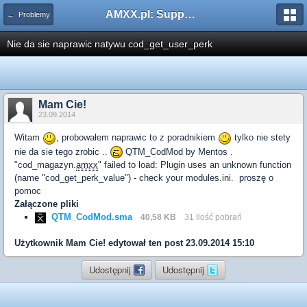
AMXX.pl: Support AMX Mod X i SourceMod
← Problemy
Nie da sie naprawic natywu cod_get_user_perk
Mam Cie!
23.09.2014
Witam
, probowałem naprawic to z poradnikiem
tylko nie stety
nie da sie tego zrobic ..
QTM_CodMod by Mentos .
"cod_magazyn.
amxx
" failed to load: Plugin uses an unknown function
(name "cod_get_perk_value") - check your modules.ini. proszę o
pomoc
Załączone pliki
QTM_CodMod.sma
40,58 KB
31 Ilość pobrań
Użytkownik
Mam Cie!
edytował ten post 23.09.2014 15:10
Udostępnij
Udostępnij