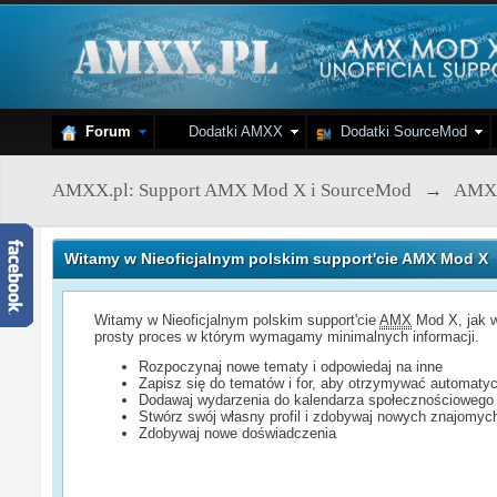
Forum
Dodatki AMXX
Dodatki SourceMod
AMXX.pl: Support AMX Mod X i SourceMod
→
AMX
Witamy w Nieoficjalnym polskim support'cie AMX Mod X
Witamy w Nieoficjalnym polskim support'cie
AMX
Mod X, jak w
prosty proces w którym wymagamy minimalnych informacji.
Rozpoczynaj nowe tematy i odpowiedaj na inne
Zapisz się do tematów i for, aby otrzymywać automatyc
Dodawaj wydarzenia do kalendarza społecznościowego
Stwórz swój własny profil i zdobywaj nowych znajomyc
Zdobywaj nowe doświadczenia