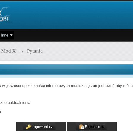
Inne
 Mod X
→
Pytania
 większości społeczności internetowych musisz się zarejestrować aby móc od
zne uaktualnienia
h