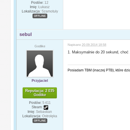
Postów:
12
Imię:
Łukasz
Lokalizacja:
Szamotuły
OFFLINE
sebul
Napisano
20.09.2014 18:58
Godlike
1. Maksymalnie do 20 sekund, choć 2
Posiadam TBM (inaczej PTB), które dzi
Przyjaciel
Reputacja: 2 035
Godlike
Postów:
5 411
Steam:
Imię:
Sebastian
Lokalizacja:
Ostrołęka
OFFLINE