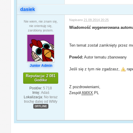
dasiek
Napisano
21.09.2014 20:25
Nie wiem, nie znam się,
nie orientuję się,
Wiadomość wygenerowana automa
zarobiony jestem.
Ten temat został zamknięty przez mo
Powód:
Autor tematu zbanowany
Junior Admin
Jeśli się z tym nie zgadzasz,
rapo
Reputacja: 2 081
Godlike
Z pozdrowieniami,
Postów:
5 718
Imię:
Adaś
Zespół
AMXX
.PL
Lokalizacja:
No teraz
trochę dalej od WWy
OFFLINE