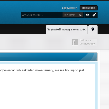
Logowanie »
Rejestracja
Ten temat
Wyświetl nową zawartość
powiadać lub zakładać nowe tematy, ale nie bój się to jest