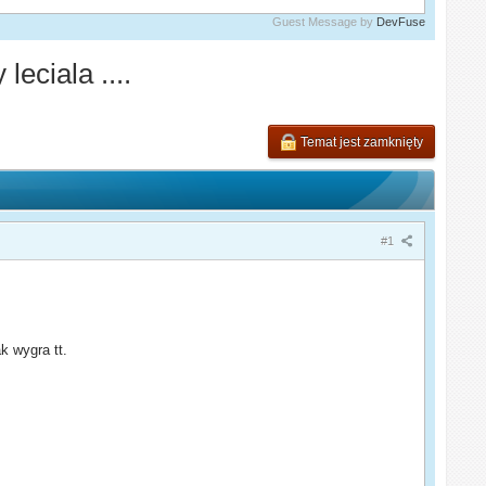
Guest Message by
DevFuse
eciala ....
Temat jest zamknięty
#1
k wygra tt.