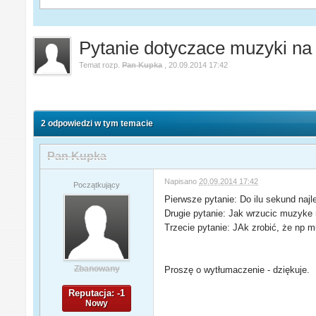
Pytanie dotyczace muzyki na 
Temat rozp.
Pan Kupka
,
20.09.2014 17:42
2 odpowiedzi w tym temacie
Pan Kupka
Napisano
20.09.2014 17:42
Początkujący
Pierwsze pytanie: Do ilu sekund naj
Drugie pytanie: Jak wrzucic muzyke n
Trzecie pytanie: JAk zrobić, że np 
Zbanowany
Proszę o wytłumaczenie - dziękuje.
Reputacja: -1
Nowy