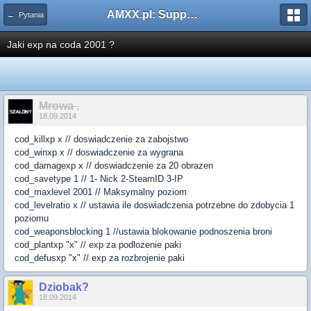
AMXX.pl: Support AMX Mod X i SourceMod
← Pytania
Jaki exp na coda 2001 ?
Mrowa .
18.09.2014
cod_killxp
x
// doswiadczenie za zabojstwo
cod_winxp
x
// doswiadczenie za wygrana
cod_damagexp
x
// doswiadczenie za 20 obrazen
cod_savetype
1
// 1- Nick 2-SteamID 3-IP
cod_maxlevel
2001
// Maksymalny poziom
cod_levelratio
x
// ustawia ile doswiadczenia potrzebne do zdobycia 1
poziomu
cod_weaponsblocking
1
//ustawia blokowanie podnoszenia broni
cod_plantxp
"x"
// exp za podlozenie paki
cod_defusxp
"x"
// exp za rozbrojenie paki
Dziobak?
18.09.2014