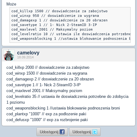
Może
cod_killxp 1500 // doswiadczenie za zabojstwo

cod_winxp 950 // doswiadczenie za wygrana

cod_damagexp 1 // doswiadczenie za 20 obrazen

cod_savetype 1 // 1- Nick 2-SteamID 3-IP

cod_maxlevel 2001 // Maksymalny poziom

cod_levelratio 10 // ustawia ile doswiadczenia potrzebne do
camelovy
18.09.2014
cod_killxp 2000 // doswiadczenie za zabojstwo
cod_winxp 1500 // doswiadczenie za wygrana
cod_damagexp 2 // doswiadczenie za 20 obrazen
cod_savetype 1 // 1- Nick 2-SteamID 3-IP
cod_maxlevel 2001 // Maksymalny poziom
cod_levelratio 35 // ustawia ile doswiadczenia potrzebne do zdobycia
1 poziomu
cod_weaponsblocking 1 //ustawia blokowanie podnoszenia broni
cod_plantxp "1000" // exp za podlozenie paki
cod_defusxp "1000" // exp za rozbrojenie paki
Udostępnij
Udostępnij