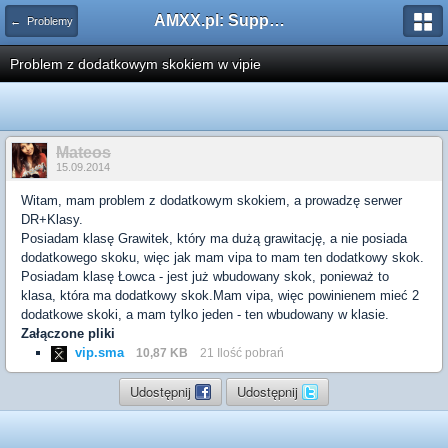
AMXX.pl: Support AMX Mod X i SourceMod
← Problemy
Problem z dodatkowym skokiem w vipie
Mateos
15.09.2014
Witam, mam problem z dodatkowym skokiem, a prowadzę serwer
DR+Klasy.
Posiadam klasę Grawitek, który ma dużą grawitację, a nie posiada
dodatkowego skoku, więc jak mam vipa to mam ten dodatkowy skok.
Posiadam klasę Łowca - jest już wbudowany skok, ponieważ to
klasa, która ma dodatkowy skok.Mam vipa, więc powinienem mieć 2
dodatkowe skoki, a mam tylko jeden - ten wbudowany w klasie.
Załączone pliki
vip.sma
10,87 KB
21 Ilość pobrań
Udostępnij
Udostępnij