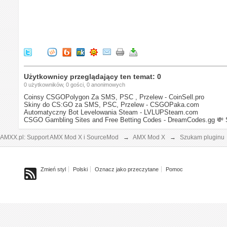
Użytkownicy przeglądający ten temat: 0
0 użytkowników, 0 gości, 0 anonimowych
Coinsy CSGOPolygon Za SMS, PSC , Przelew - CoinSell.pro
Skiny do CS:GO za SMS, PSC, Przelew - CSGOPaka.com
Automatyczny Bot Levelowania Steam - LVLUPSteam.com
CSGO Gambling Sites and Free Betting Codes - DreamCodes.gg
💸 
AMXX.pl: Support AMX Mod X i SourceMod
→
AMX Mod X
→
Szukam pluginu
Zmień styl
Polski
Oznacz jako przeczytane
Pomoc