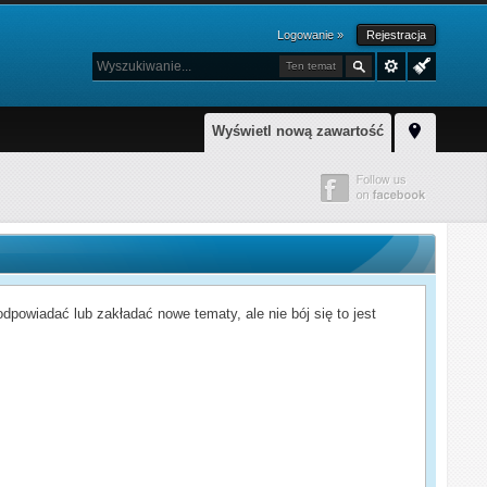
Logowanie »
Rejestracja
Ten temat
Wyświetl nową zawartość
powiadać lub zakładać nowe tematy, ale nie bój się to jest