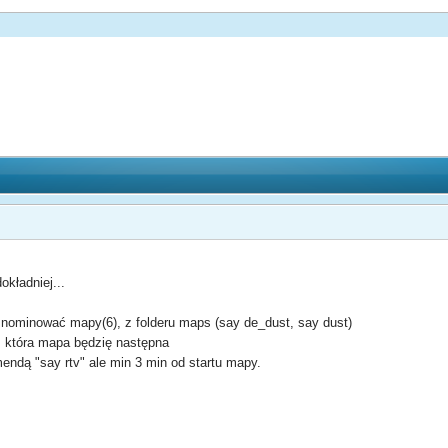
kładniej...
ominować mapy(6), z folderu maps (say de_dust, say dust)
, która mapa będzię następna
ndą "say rtv" ale min 3 min od startu mapy.