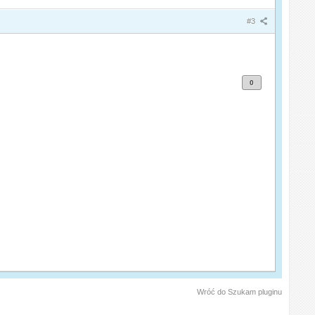
#3
0
Wróć do Szukam pluginu