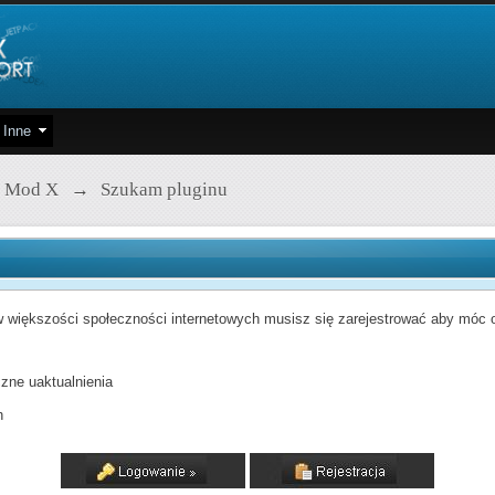
Inne
 Mod X
→
Szukam pluginu
 większości społeczności internetowych musisz się zarejestrować aby móc od
zne uaktualnienia
h