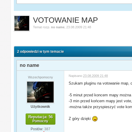
VOTOWANIE MAP
Temat rozp.
no name
,
23.08.2009 21:48
2 odpowiedzi w tym temacie
no name
Napisano
23.08.2009 21:48
Wszechpomocny
Szukam pluginu na votowanie map, do
-5 minut przed koncem mapy można n
-3 min przed końcem mapy jest vote
Użytkownik
-można także przyspieszyć vote kome
Reputacja: 56
Z góry dzięki
Pomocny
Postów:
387