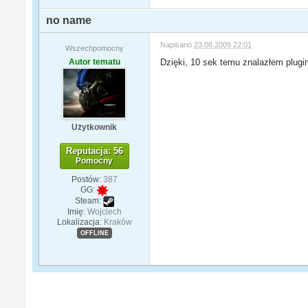
no name
Napisano
23.08.2009 22:01
Wszechpomocny
Autor tematu
Dzięki, 10 sek temu znalazłem plugin
Użytkownik
Reputacja: 56
Pomocny
Postów:
387
GG:
Steam:
Imię:
Wojciech
Lokalizacja:
Kraków
OFFLINE