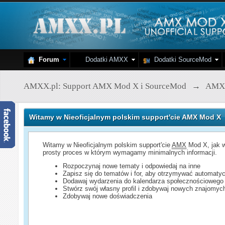
Forum
Dodatki AMXX
Dodatki SourceMod
AMXX.pl: Support AMX Mod X i SourceMod
→
AMX
Witamy w Nieoficjalnym polskim support'cie AMX Mod X
Witamy w Nieoficjalnym polskim support'cie
AMX
Mod X, jak w
prosty proces w którym wymagamy minimalnych informacji.
Rozpoczynaj nowe tematy i odpowiedaj na inne
Zapisz się do tematów i for, aby otrzymywać automatyc
Dodawaj wydarzenia do kalendarza społecznościowego
Stwórz swój własny profil i zdobywaj nowych znajomyc
Zdobywaj nowe doświadczenia