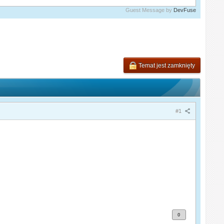
Guest Message by
DevFuse
Temat jest zamknięty
#1
0