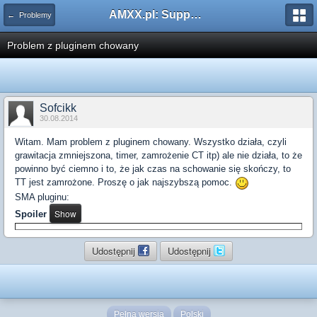
AMXX.pl: Support AMX Mod X i SourceMod
← Problemy
Problem z pluginem chowany
Sofcikk
30.08.2014
Witam. Mam problem z pluginem chowany. Wszystko działa, czyli
grawitacja zmniejszona, timer, zamrożenie CT itp) ale nie działa, to że
powinno być ciemno i to, że jak czas na schowanie się skończy, to
TT jest zamrożone. Proszę o jak najszybszą pomoc.
SMA pluginu:
Spoiler
Udostępnij
Udostępnij
Pełna wersja
Polski