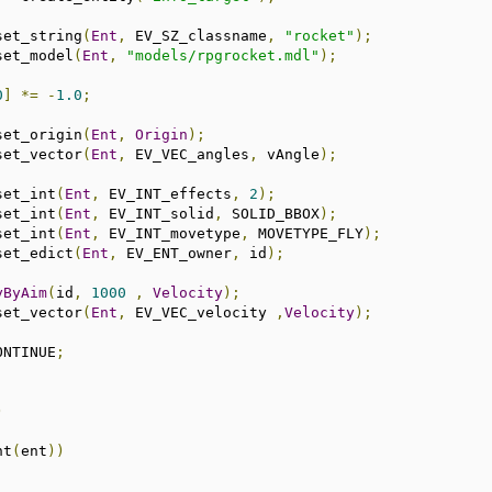
_set_string
(
Ent
,
 EV_SZ_classname
,
"rocket"
);
_set_model
(
Ent
,
"models/rpgrocket.mdl"
);
0
]
*=
-
1.0
;
_set_origin
(
Ent
,
Origin
);
_set_vector
(
Ent
,
 EV_VEC_angles
,
 vAngle
);
_set_int
(
Ent
,
 EV_INT_effects
,
2
);
_set_int
(
Ent
,
 EV_INT_solid
,
 SOLID_BBOX
);
_set_int
(
Ent
,
 EV_INT_movetype
,
 MOVETYPE_FLY
);
_set_edict
(
Ent
,
 EV_ENT_owner
,
 id
);
yByAim
(
id
,
1000
,
Velocity
);
_set_vector
(
Ent
,
 EV_VEC_velocity 
,
Velocity
);
ONTINUE
;
)
nt
(
ent
))