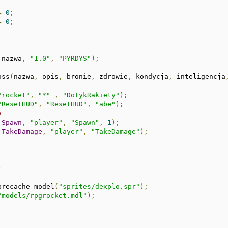
=
0
;
=
0
;
(
nazwa
,
"1.0"
,
"PYRDYS"
);
ass
(
nazwa
,
 opis
,
 bronie
,
 zdrowie
,
 kondycja
,
 inteligencja
"rocket"
,
"*"
,
"DotykRakiety"
);
"ResetHUD"
,
"ResetHUD"
,
"abe"
);
y
_Spawn
,
"player"
,
"Spawn"
,
1
);
_TakeDamage
,
"player"
,
"TakeDamage"
);
)
precache_model
(
"sprites/dexplo.spr"
);
"models/rpgrocket.mdl"
);