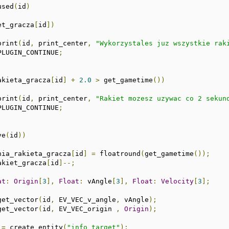
used
(
id
)
et_gracza
[
id
])
_print
(
id
,
 print_center
,
"Wykorzystales juz wszystkie rak
PLUGIN_CONTINUE
;
akieta_gracza
[
id
]
+
2.0
>
 get_gametime
())
_print
(
id
,
 print_center
,
"Rakiet mozesz uzywac co 2 sekun
PLUGIN_CONTINUE
;
ve
(
id
))
dnia_rakieta_gracza
[
id
]
=
 floatround
(
get_gametime
());
rakiet_gracza
[
id
]--;
at
:
Origin
[
3
],
Float
:
 vAngle
[
3
],
Float
:
Velocity
[
3
];
_get_vector
(
id
,
 EV_VEC_v_angle
,
 vAngle
);
_get_vector
(
id
,
 EV_VEC_origin 
,
Origin
);
=
 create_entity
(
"info_target"
);