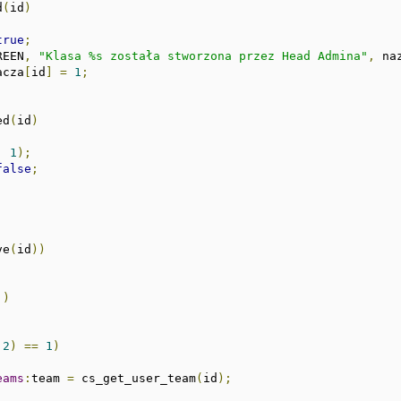
d
(
id
)
true
;
REEN
,
"Klasa %s została stworzona przez Head Admina"
,
 na
acza
[
id
]
=
1
;
ed
(
id
)
,
1
);
false
;
ve
(
id
))
])
,
2
)
==
1
)
eams
:
team 
=
 cs_get_user_team
(
id
);