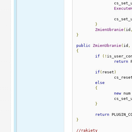
		cs_set
Execute
		cs_set
}
ZmienUbranie
(
id
}
public
ZmienUbranie
(
id
,
{
if
(!
is_user_co
return
 
if
(
reset
)
		cs_res
else
{
new
 num
		cs_set
}
return
 PLUGIN_C
}
//rakiety