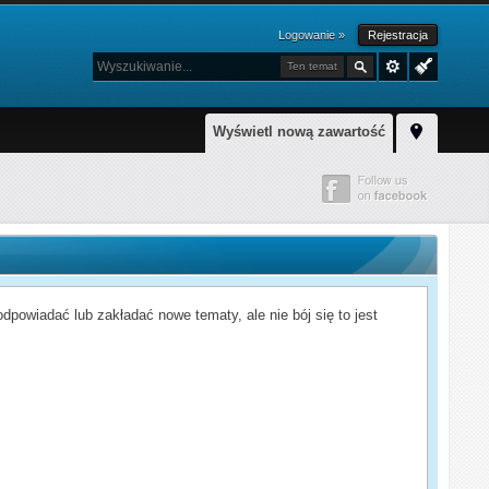
Logowanie »
Rejestracja
Ten temat
Wyświetl nową zawartość
powiadać lub zakładać nowe tematy, ale nie bój się to jest