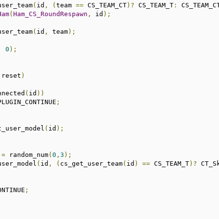
_user_team
(
id
,
(
team 
==
 CS_TEAM_CT
)?
 CS_TEAM_T
:
 CS_TEAM_C
Ham
(
Ham_CS_RoundRespawn
,
 id
);
_user_team
(
id
,
 team
);
,
0
);
 reset
)
nnected
(
id
))
PLUGIN_CONTINUE
;
et_user_model
(
id
);
 
=
 random_num
(
0
,
3
);
_user_model
(
id
,
(
cs_get_user_team
(
id
)
==
 CS_TEAM_T
)?
 CT_S
ONTINUE
;