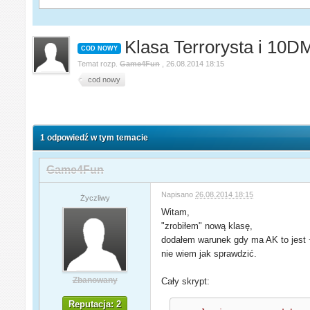
Klasa Terrorysta i 10D
COD NOWY
Temat rozp.
Game4Fun
,
26.08.2014 18:15
cod nowy
1 odpowiedź w tym temacie
Game4Fun
Napisano
26.08.2014 18:15
Życzliwy
Witam,
"zrobiłem" nową klasę,
dodałem warunek gdy ma AK to jest +1
nie wiem jak sprawdzić.
Zbanowany
Cały skrypt:
Reputacja: 2