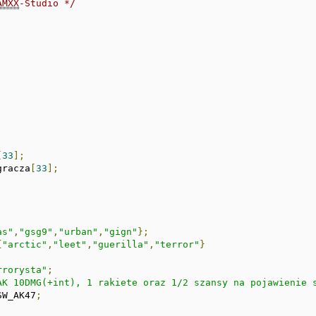
AMXX
-Studio */
[
33
];
gracza
[
33
];
as"
,
"gsg9"
,
"urban"
,
"gign"
};
{
"arctic"
,
"leet"
,
"guerilla"
,
"terror"
}
rrorysta"
;
AK 10DMG(+int), 1 rakiete oraz 1/2 szansy na pojawienie 
SW_AK47
;