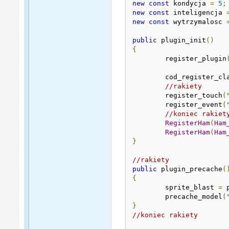
new
const
 kondycja 
=
5
;
new
const
 inteligencja 
new
const
 wytrzymalosc 
public
 plugin_init
()
{
	register_plugin
	cod_register_cl
//rakiety
	register_touch
(
	register_event
(
//koniec rakiet
RegisterHam
(
Ham
RegisterHam
(
Ham
}
//rakiety
public
 plugin_precache
(
{
	sprite_blast 
=
 
	precache_model
(
}
//koniec rakiety