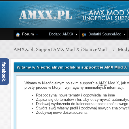
Forum
Dodatki AMXX
Dodatki SourceMod
AMXX.pl: Support AMX Mod X i SourceMod
→
Mod
Witamy w Nieoficjalnym polskim support'cie AMX Mod X
Witamy w Nieoficjalnym polskim support'cie
AMX
Mod X, jak w
prosty proces w którym wymagamy minimalnych informacji.
Rozpoczynaj nowe tematy i odpowiedaj na inne
Zapisz się do tematów i for, aby otrzymywać automatyc
Dodawaj wydarzenia do kalendarza społecznościowego
Stwórz swój własny profil i zdobywaj nowych znajomyc
Zdobywaj nowe doświadczenia