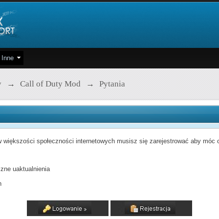
Inne
y
→
Call of Duty Mod
→
Pytania
 większości społeczności internetowych musisz się zarejestrować aby móc od
zne uaktualnienia
h