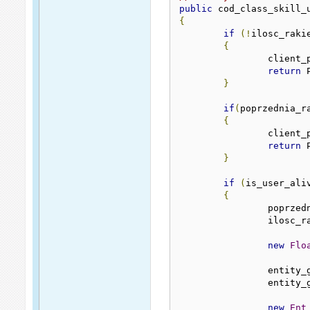
public
 cod_class_skill_
{
if
(!
ilosc_raki
{
		client
return
 
}
if
(
poprzednia_r
{
		client
return
 
}
if
(
is_user_ali
{
		poprze
		ilosc_
new
Flo
		entity
		entity
new
Ent