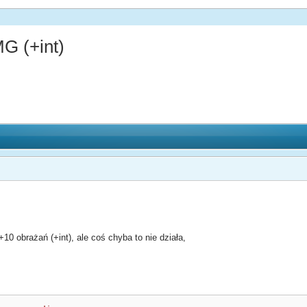
MG (+int)
0 obrażań (+int), ale coś chyba to nie działa,