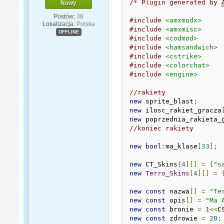
/* Plugin generated by 
Nowy
Postów:
38
#include
<amxmodx>
Lokalizacja:
Polska
#include
<amxmisc>
OFFLINE
#include
<codmod>
#include
<hamsandwich>
#include
<cstrike>
#include
<colorchat>
#include
<engine>
//rakiety
new
 sprite_blast
;
new
 ilosc_rakiet_gracza
new
 poprzednia_rakieta_
//koniec rakiety
new
bool
:
ma_klase
[
33
];
new
 CT_Skins
[
4
][]
=
{
"s
new
Terro_Skins
[
4
][]
=
new
const
 nazwa
[]
=
"Te
new
const
 opis
[]
=
"Ma 
new
const
 bronie 
=
1
<<
C
new
const
 zdrowie 
=
20
;