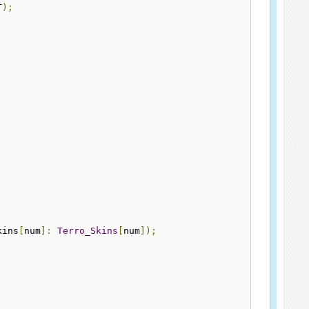
T
);
kins
[
num
]:
Terro_Skins
[
num
]);