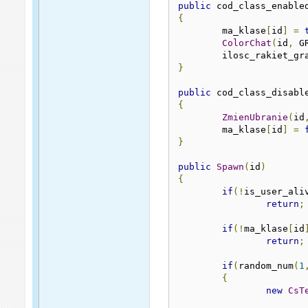
public
 cod_class_enable
{
	ma_klase
[
id
]
=
ColorChat
(
id
,
 G
	ilosc_rakiet_gr
}
public
 cod_class_disabl
{
ZmienUbranie
(
id
	ma_klase
[
id
]
=
}
public
Spawn
(
id
)
{
if
(!
is_user_ali
return
;
if
(!
ma_klase
[
id
return
;
if
(
random_num
(
1
{
new
CsT