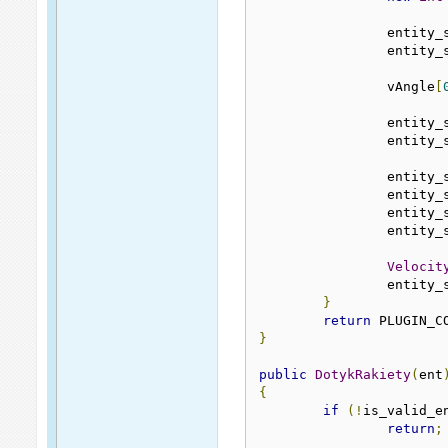
		entity
		entity
		vAngle
[
		entity
		entity
		entity
		entity
		entity
		entity
Velocit
		entity
}
return
 PLUGIN_C
}
public
DotykRakiety
(
ent
{
if
(!
is_valid_e
return
;