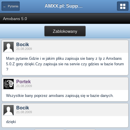
AMXX.pl: Support AMX Mod X i SourceMod
← Pytania
Amxbans 5.0
Zablokowany
Bocik
21.08.2009
Mam pytanie.Gdzie i w jakim pliku zapisuja sie bany z Ip z Amxbans
5.0.Z gory dzięki.Czy zapisuja sie na servie czy gdzies w bazie forum
?
Portek
21.08.2009
Wszystkie bany poprzez amxbans zapisują się w bazie danych.
Bocik
21.08.2009
dzięki