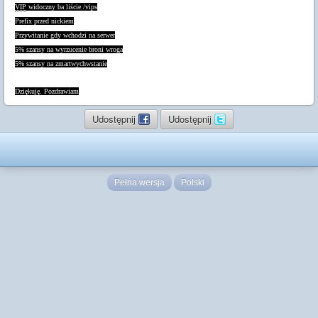
VIP
widoczny ba liście /vips
Prefix przed nickiem
Przywitanie gdy wchodzi na serwer
5% szansy na wyrzucenie broni wroga
5% szansy na zmartwychwstanie
Dziękuję. Pozdrawiam
Udostępnij
Udostępnij
Pełna wersja
Polski