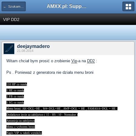
AMXX.pl: Support AMX Mod X i SourceMod
← Szukam pluginu
VIP DD2
deejaymadero
21.08.2014
Witam chciał bym prosić o zrobienie
Vip
-a na
DD2
:
Ps . Ponieważ z generatora nie działa menu broni
110 HP co rundę
1 HE co rundę
2 FB co rundę
1 SG co rundę
Menu broni: AK+DGL+HE , M4+DGL+HE , AWP+DGL + HE , FAMASA+DGL + HE .
Dodatkowe życie za zabójstwo ( 15 - HS | 10 - Normalne )
Amunicja za zabójstwo
Menu z wyborem broni
Napis
VIP
w tabeli wyników