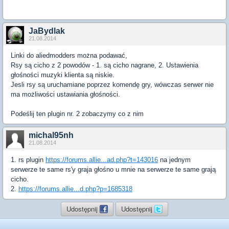
JaBydlak
21.08.2014
Linki do aliedmodders można podawać,
Rsy są cicho z 2 powodów - 1. są cicho nagrane, 2. Ustawienia
głośności muzyki klienta są niskie.
Jesli rsy są uruchamiane poprzez komendę gry, wówczas serwer nie
ma możliwości ustawiania głośności.
Podeślij ten plugin nr. 2 zobaczymy co z nim
michal95nh
21.08.2014
1. rs plugin
https://forums.allie...ad.php?t=143016
na jednym
serwerze te same rs'y graja głośno u mnie na serwerze te same grają
cicho.
2.
https://forums.allie...d.php?p=1685318
Udostępnij
Udostępnij