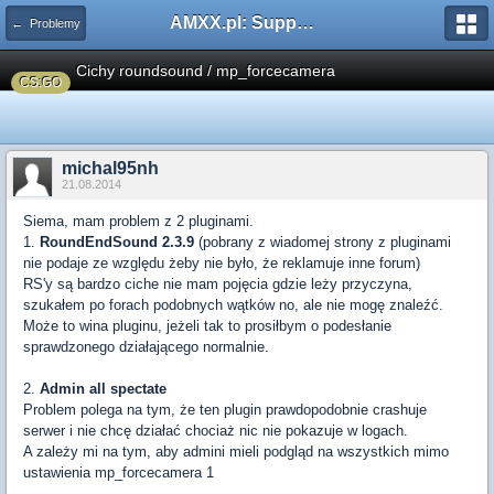
AMXX.pl: Support AMX Mod X i SourceMod
← Problemy
Cichy roundsound / mp_forcecamera
CS:GO
michal95nh
21.08.2014
Siema, mam problem z 2 pluginami.
1.
RoundEndSound 2.3.9
(pobrany z wiadomej strony z pluginami
nie podaje ze względu żeby nie było, że reklamuje inne forum)
RS'y są bardzo ciche nie mam pojęcia gdzie leży przyczyna,
szukałem po forach podobnych wątków no, ale nie mogę znaleźć.
Może to wina pluginu, jeżeli tak to prosiłbym o podesłanie
sprawdzonego działającego normalnie.
2.
Admin all spectate
Problem polega na tym, że ten plugin prawdopodobnie crashuje
serwer i nie chcę działać chociaż nic nie pokazuje w logach.
A zależy mi na tym, aby admini mieli podgląd na wszystkich mimo
ustawienia mp_forcecamera 1