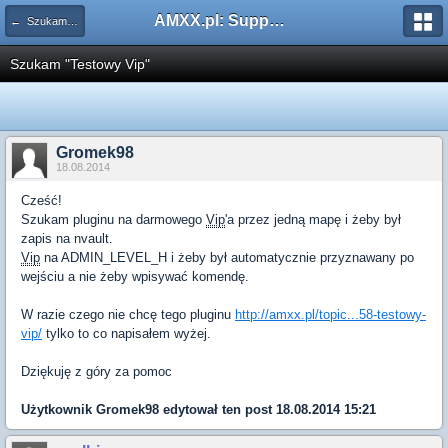
AMXX.pl: Support AMX Mod X i SourceMod
← Szukam pluginu
Szukam "Testowy Vip"
Gromek98
18.08.2014
Cześć!
Szukam pluginu na darmowego
Vip
'a przez jedną mapę i żeby był
zapis na
nvault.
Vip
na ADMIN_LEVEL_H i żeby był automatycznie przyznawany po
wejściu a nie żeby wpisywać komendę.
W razie czego nie chcę tego pluginu
http://amxx.pl/topic...58-testowy-
vip/
tylko to co napisałem wyżej.
Dziękuję z góry za pomoc
Użytkownik
Gromek98
edytował ten post 18.08.2014 15:21