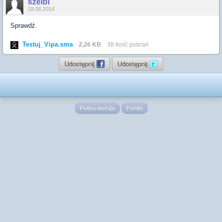
szelbi
18.08.2014
Sprawdź.
Testuj_Vipa.sma
2,26 KB
38 Ilość pobrań
Udostępnij
Udostępnij
Pełna wersja
Polski