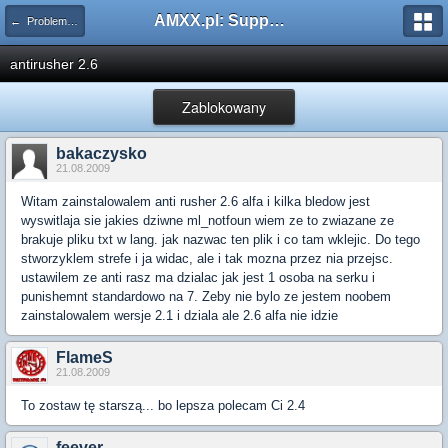
AMXX.pl: Support AMX Mod X i SourceMod
← Problemy z pluginami
antirusher 2.6
Zablokowany
bakaczysko
21.08.2009
Witam zainstalowalem anti rusher 2.6 alfa i kilka bledow jest
wyswitlaja sie jakies dziwne ml_notfoun wiem ze to zwiazane ze
brakuje pliku txt w lang. jak nazwac ten plik i co tam wklejic. Do tego
stworzyklem strefe i ja widac, ale i tak mozna przez nia przejsc.
ustawilem ze anti rasz ma dzialac jak jest 1 osoba na serku i
punishemnt standardowo na 7. Zeby nie bylo ze jestem noobem
zainstalowalem wersje 2.1 i dziala ale 2.6 alfa nie idzie
FlameS
21.08.2009
To zostaw tę starszą... bo lepsza polecam Ci 2.4
feever