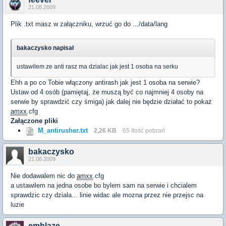
21.08.2009
Plik .txt masz w załączniku, wrzuć go do .../data/lang
bakaczysko napisał
ustawilem ze anti rasz ma dzialac jak jest 1 osoba na serku
Ehh a po co Tobie włączony antirash jak jest 1 osoba na serwie?
Ustaw od 4 osób (pamiętaj, że muszą być co najmniej 4 osoby na
serwie by sprawdzić czy śmiga) jak dalej nie będzie działać to pokaż
amxx
.cfg
Załączone pliki
M_antirusher.txt
2,26 KB
65 Ilość pobrań
bakaczysko
21.08.2009
Nie dodawalem nic do
amxx
.cfg
a ustawilem na jedna osobe bo bylem sam na serwie i chcialem
sprawdzic czy dziala... linie widac ale mozna przez nie przejsc na
luzie
emblaze