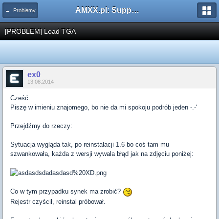
AMXX.pl: Support AMX Mod X i SourceMod
← Problemy
[PROBLEM] Load TGA
ex0
13.08.2014
Cześć.
Piszę w imieniu znajomego, bo nie da mi spokoju podrób jeden -.-'
Przejdźmy do rzeczy:
Sytuacja wygląda tak, po reinstalacji 1.6 bo coś tam mu
szwankowała, każda z wersji wywala błąd jak na zdjęciu poniżej:
Co w tym przypadku synek ma zrobić?
Rejestr czyścił, reinstal próbował.