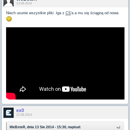
13.08.2014
Niech usunie wszystkie pliki .tga z
CS
'a a mu się ściągną od nowa
ex0
13.08.2014
WeBsteR, dnia 13 Sie 2014 - 15:30, napisał: