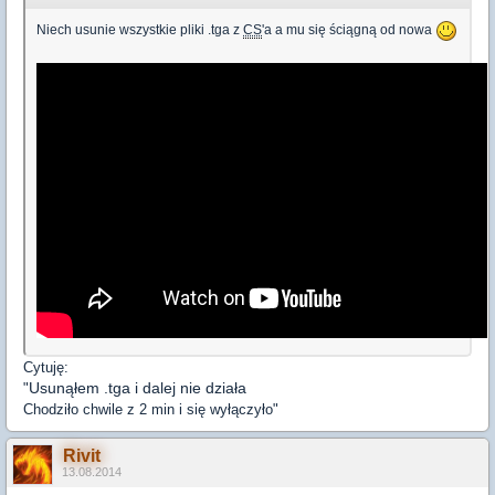
Niech usunie wszystkie pliki .tga z
CS
'a a mu się ściągną od nowa
Cytuję:
Usunąłem .tga i dalej nie działa
"
Chodziło chwile z 2 min i się wyłączyło
"
Rivit
13.08.2014