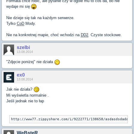
Formata chce robić, ale pytanie czy w ogóle mu to coś da, bo nie
wydaje mi się
Nie dzieje się tak na każdym serwerze.
Tylko
CoD
Mody.
Nie na konkretnej mapie, choć wchodzi na
DD2
. Czyste stockowe.
szelbi
13.08.2014
"Zdjęcie poniżej" nie działa
ex0
13.08.2014
Jak nie działa?
Mi wyświetla normalnie .
Jeśli jednak nie to łap
http://www77.zippyshare.com/i/9222771/138658/asdasdsdadasd
WeBsteR