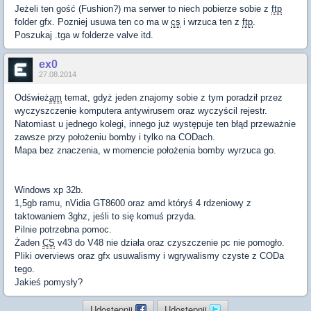
Jeżeli ten gość (Fushion?) ma serwer to niech pobierze sobie z
ftp
folder gfx. Pozniej usuwa ten co ma w
cs
i wrzuca ten z
ftp
.
Poszukaj .tga w folderze valve itd.
ex0
27.08.2014
Odśwież
am
temat, gdyż jeden znajomy sobie z tym poradził przez
wyczyszczenie komputera antywirusem oraz wyczyścil rejestr.
Natomiast u jednego kolegi, innego już występuje ten błąd przeważnie
zawsze przy położeniu bomby i tylko na CODach.
Mapa bez znaczenia, w momencie położenia bomby wyrzuca go.
Windows xp 32b.
1,5gb ramu, nVidia GT8600 oraz amd któryś 4 rdzeniowy z
taktowaniem 3ghz, jeśli to się komuś przyda.
Pilnie potrzebna pomoc.
Żaden
CS
v43 do V48 nie działa oraz czyszczenie pc nie pomogło.
Pliki overviews oraz gfx usuwalismy i wgrywalismy czyste z CODa
tego.
Jakieś pomysły?
Udostępnij
Udostępnij