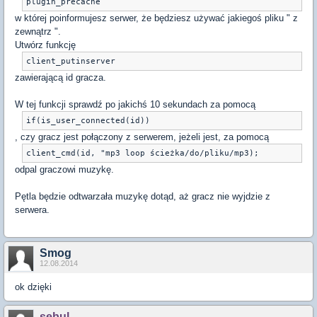
plugin_precache
w której poinformujesz serwer, że będziesz używać jakiegoś pliku " z
zewnątrz ".
Utwórz funkcję
client_putinserver
zawierającą id gracza.
W tej funkcji sprawdź po jakichś 10 sekundach za pomocą
if(is_user_connected(id))
, czy gracz jest połączony z serwerem, jeżeli jest, za pomocą
client_cmd(id, "mp3 loop ścieżka/do/pliku/mp3);
odpal graczowi muzykę.
Pętla będzie odtwarzała muzykę dotąd, aż gracz nie wyjdzie z
serwera.
Smog
12.08.2014
ok dzięki
sebul