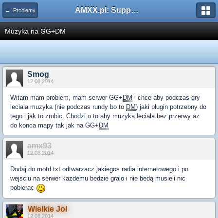
AMXX.pl: Support AMX Mod X i SourceMod
← Problemy
Muzyka na GG+DM
Smog
12.08.2014
Witam mam problem, mam serwer GG+
DM
i chce aby podczas gry
leciala muzyka (nie podczas rundy bo to
DM
) jaki plugin potrzebny do
tego i jak to zrobic. Chodzi o to aby muzyka leciala bez przerwy az
do konca mapy tak jak na GG+
DM
amx93
12.08.2014
Dodaj do motd.txt odtwarzacz jakiegos radia internetowego i po
wejsciu na serwer kazdemu bedzie gralo i nie bedą musieli nic
pobierac
Wielkie Jol
12.08.2014