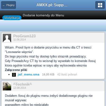
AMXX.pl: Support AMX Mod X i SourceMod
← Pluginy
Dodanie komendy do Menu
Modyfikacja
ProGram123
11.08.2014
Witam. Prosil bym o dodanie przycisku w menu dla CT o tresci
"Losowanie więznia".
Do tego prycisku mial by dostep tylko straznik prowadzący.
Gdy ProwadzAcy CT by to wcisnął by wywołało to komende /losuj
ktora ogulnie trzeba wpisac w sayu aby wylosowala wieznia
Załączone pliki
jail_menu.sma
16,95 KB
42 Ilość pobrań
^Technik^
12.08.2014
Dodałem /losuj do pluginu menu żebyś dodatkowego pluginu nie
musiał wgrywac
poprawiłem mikro bo niedziałało