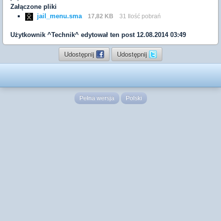
Załączone pliki
jail_menu.sma
17,82 KB
31 Ilość pobrań
Użytkownik
^Technik^
edytował ten post 12.08.2014 03:49
Udostępnij
Udostępnij
Pełna wersja
Polski