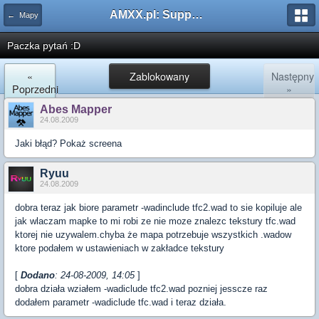
AMXX.pl: Support AMX Mod X i SourceMod
← Mapy
Paczka pytań :D
«
Zablokowany
Następny
Poprzedni
»
Abes Mapper
24.08.2009
Jaki błąd? Pokaż screena
Ryuu
24.08.2009
dobra teraz jak biore parametr -wadinclude tfc2.wad to sie kopiluje ale
jak wlaczam mapke to mi robi ze nie moze znalezc tekstury tfc.wad
ktorej nie uzywalem.chyba że mapa potrzebuje wszystkich .wadow
ktore podałem w ustawieniach w zakładce tekstury
[
Dodano
: 24-08-2009, 14:05
]
dobra działa wziałem -wadiclude tfc2.wad pozniej jesscze raz
dodałem parametr -wadiclude tfc.wad i teraz działa.