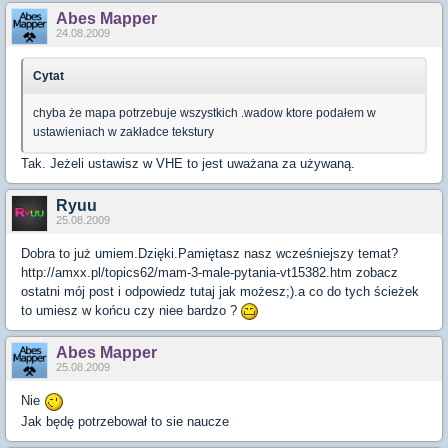
Abes Mapper
24.08.2009
Cytat
chyba że mapa potrzebuje wszystkich .wadow ktore podałem w
ustawieniach w zakładce tekstury
Tak. Jeżeli ustawisz w VHE to jest uważana za używaną.
Ryuu
25.08.2009
Dobra to już umiem.Dzięki.Pamiętasz nasz wcześniejszy temat?
http://amxx.pl/topics62/mam-3-male-pytania-vt15382.htm zobacz
ostatni mój post i odpowiedz tutaj jak możesz;).a co do tych ścieżek
to umiesz w końcu czy niee bardzo ?
Abes Mapper
25.08.2009
Nie
Jak będę potrzebował to sie naucze