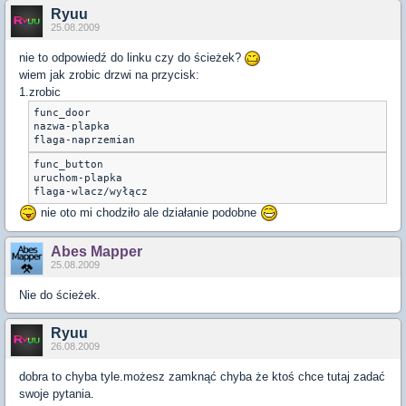
Ryuu
25.08.2009
nie to odpowiedź do linku czy do ścieżek?
wiem jak zrobic drzwi na przycisk:
1.zrobic
func_door

nazwa-plapka

flaga-naprzemian
func_button

uruchom-plapka

flaga-wlacz/wyłącz
nie oto mi chodziło ale działanie podobne
Abes Mapper
25.08.2009
Nie do ścieżek.
Ryuu
26.08.2009
dobra to chyba tyle.możesz zamknąć chyba że ktoś chce tutaj zadać
swoje pytania.