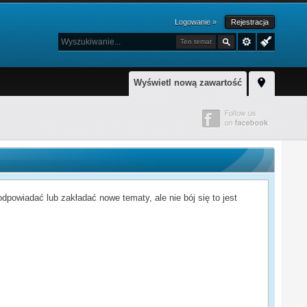
Logowanie »
Rejestracja
Ten temat
Wyświetl nową zawartość
powiadać lub zakładać nowe tematy, ale nie bój się to jest