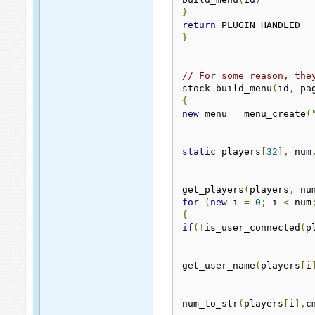
}
return
}
// For some reason, the
stock build_menu
(
id
,
 pa
{
new
 menu 
=
 menu_create
(
static
 players
[
32
],
 num
get_players
(
players
,
 nu
for
(
new
 i 
=
0
;
 i 
<
 num
{
if
(!
is_user_connected
(
p
get_user_name
(
players
[
i
num_to_str
(
players
[
i
],
c