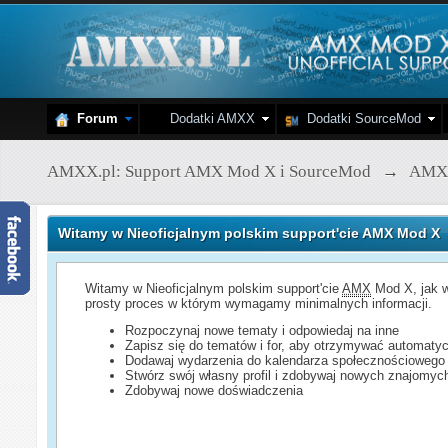
Forum
Dodatki AMXX
Dodatki SourceMod
AMXX.pl: Support AMX Mod X i SourceMod
→
AMX
Witamy w Nieoficjalnym polskim support'cie AMX Mod X
Witamy w Nieoficjalnym polskim support'cie
AMX
Mod X, jak w
prosty proces w którym wymagamy minimalnych informacji.
Rozpoczynaj nowe tematy i odpowiedaj na inne
Zapisz się do tematów i for, aby otrzymywać automatyc
Dodawaj wydarzenia do kalendarza społecznościowego
Stwórz swój własny profil i zdobywaj nowych znajomyc
Zdobywaj nowe doświadczenia