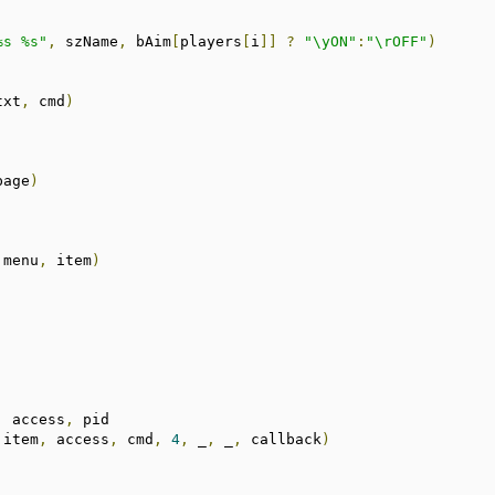
%s %s"
,
 szName
,
 bAim
[
players
[
i
]]
?
"\yON"
:
"\rOFF"
)
txt
,
 cmd
)
page
)
 menu
,
 item
)
,
 access
,
 pid

 item
,
 access
,
 cmd
,
4
,
 _
,
 _
,
 callback
)