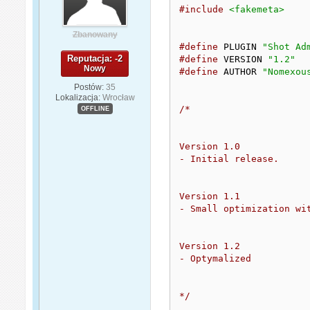
#include
<fakemeta>
Zbanowany
#define
 PLUGIN 
"Shot Ad
Reputacja: -2
#define
 VERSION 
"1.2"
Nowy
#define
 AUTHOR 
"Nomexou
Postów:
35
Lokalizacja:
Wrocław
/*

OFFLINE
Version 1.0

- Initial release.

Version 1.1

- Small optimization wit
Version 1.2

- Optymalized

*/