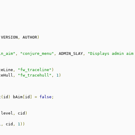
 VERSION
,
 AUTHOR
)
in_aim"
,
"conjure_menu"
,
 ADMIN_SLAY
,
"Displays admin aim
ceLine
,
"fw_traceline"
)
ceHull
,
"fw_tracehull"
,
1
)
t
(
id
)
 bAim
[
id
]
=
false
;
 level
,
 cid
)
l
,
 cid
,
1
))