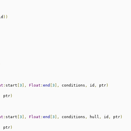
id
))
)
at
:
start
[
3
],
Float
:
end
[
3
],
 conditions
,
 id
,
 ptr
)
,
 ptr
)
at
:
start
[
3
],
Float
:
end
[
3
],
 conditions
,
 hull
,
 id
,
 ptr
)
,
 ptr
)