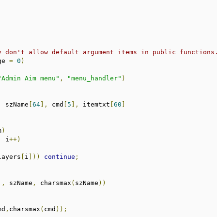
y don't allow default argument items in public functions
ge 
=
0
)
"Admin Aim menu"
,
"menu_handler"
)
,
 szName
[
64
],
 cmd
[
5
],
 itemtxt
[
60
]
m
)
;
 i
++)
layers
[
i
]))
continue
;
],
 szName
,
 charsmax
(
szName
))
md
,
charsmax
(
cmd
));