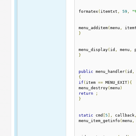
formatex
(
itemtxt
,
59
,
"
menu_additem
(
menu
,
 item
}
menu_display
(
id
,
 menu
,
 
}
public
 menu_handler
(
id
,
{
if
(
item 
==
 MENU_EXIT
){
menu_destroy
(
menu
)
return
;
}
static
 cmd
[
5
],
 callback
menu_item_getinfo
(
menu
,