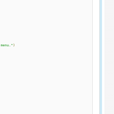
 menu."
)