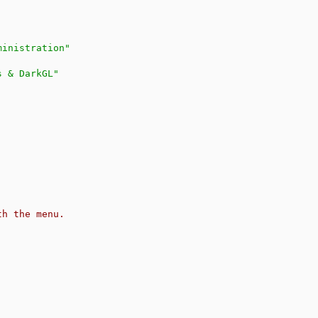
ministration"
s & DarkGL"
h the menu.
