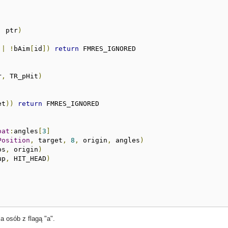
,
 ptr
)
||
!
bAim
[
id
])
return
 FMRES_IGNORED

r
,
 TR_pHit
)
et
))
return
 FMRES_IGNORED

oat
:
angles
[
3
]
Position
,
 target
,
8
,
 origin
,
 angles
)
os
,
 origin
)
up
,
 HIT_HEAD
)
a osób z flagą "a".