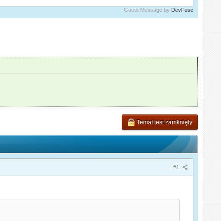
Guest Message by
DevFuse
Temat jest zamknięty
#1