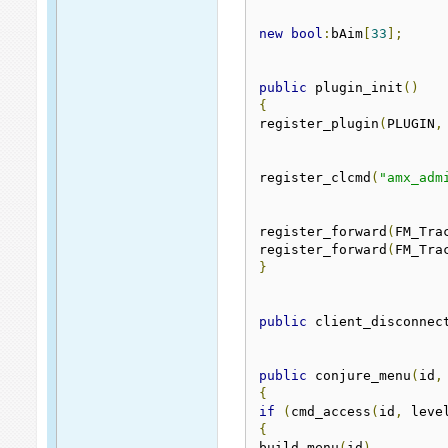
new
bool
:
bAim
[
33
];
public
 plugin_init
()
{
register_plugin
(
PLUGIN
,
register_clcmd
(
"amx_adm
register_forward
(
FM_Tra
register_forward
(
FM_Tra
}
public
 client_disconnec
public
 conjure_menu
(
id
,
{
if
(
cmd_access
(
id
,
 leve
{
build_menu
(
id
)