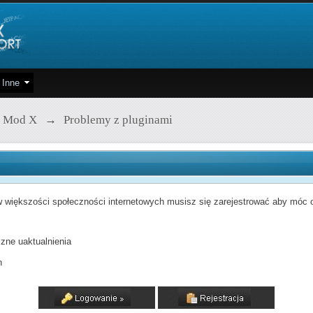
Inne
 Mod X
→
Problemy z pluginami
 większości społeczności internetowych musisz się zarejestrować aby móc od
zne uaktualnienia
h