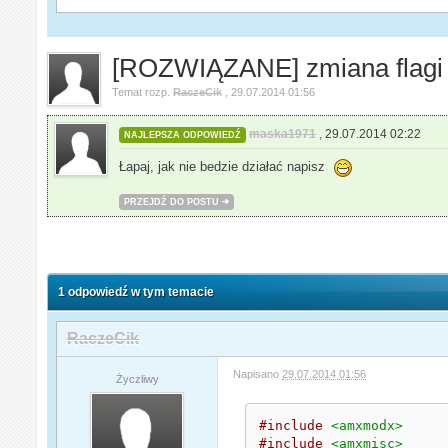
[ROZWIĄZANE] zmiana flagi 
Temat rozp.
RaczeCik
,
29.07.2014 01:56
maska1971
,
29.07.2014 02:22
NAJLEPSZA ODPOWIEDŹ
Łapaj, jak nie bedzie działać napisz
PRZEJDŹ DO POSTU
1 odpowiedź w tym temacie
RaczeCik
Napisano
29.07.2014 01:56
Życzliwy
#include
<amxmodx>
#include
<amxmisc>