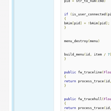
pid 
=
 str_to_num
(
cmd
)
if
(
is_user_connected
(
p
{
bAim
[
pid
]
=
!
bAim
[
pid
];
}
menu_destroy
(
menu
)
build_menu
(
id
,
 item 
/
7
}
public
 fw_traceline
(
Flo
{
return
 process_trace
(
id
}
public
 fw_tracehull
(
Flo
{
return
 process_trace
(
id