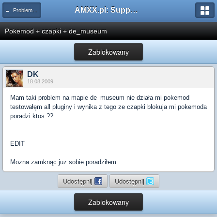
AMXX.pl: Support AMX Mod X i SourceMod
← Problemy z pluginami
Pokemod + czapki + de_museum
Zablokowany
DK
18.08.2009
Mam taki problem na mapie de_museum nie działa mi pokemod
testowałęm all pluginy i wynika z tego ze czapki blokuja mi pokemoda
poradzi ktos ??
EDIT
Mozna zamknąc juz sobie poradziłem
Udostępnij
Udostępnij
Zablokowany