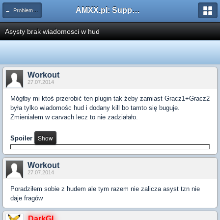
AMXX.pl: Support AMX Mod X i SourceMod
← Problemy z pluginami
Asysty brak wiadomosci w hud
Workout
27.07.2014
Mógłby mi ktoś przerobić ten plugin tak żeby zamiast Gracz1+Gracz2
była tylko wiadomośc hud i dodany kill bo tamto się buguje.
Zmieniałem w carvach lecz to nie zadziałało.
Spoiler
Workout
27.07.2014
Poradziłem sobie z hudem ale tym razem nie zalicza asyst tzn nie
daje fragów
DarkGL