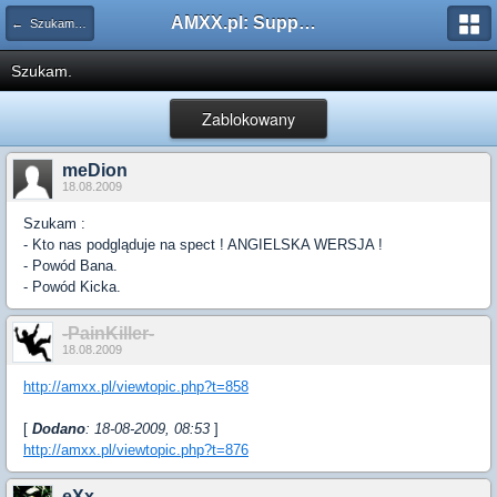
AMXX.pl: Support AMX Mod X i SourceMod
← Szukam pluginu
Szukam.
Zablokowany
meDion
18.08.2009
Szukam :
- Kto nas podgląduje na spect ! ANGIELSKA WERSJA !
- Powód Bana.
- Powód Kicka.
-PainKiller-
18.08.2009
http://amxx.pl/viewtopic.php?t=858
[
Dodano
: 18-08-2009, 08:53
]
http://amxx.pl/viewtopic.php?t=876
eXx