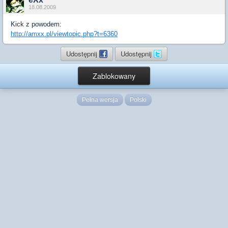
18.08.2009
Kick z powodem:
http://amxx.pl/viewtopic.php?t=6360
Udostępnij
Udostępnij
Zablokowany
Pełna wersja
Polski