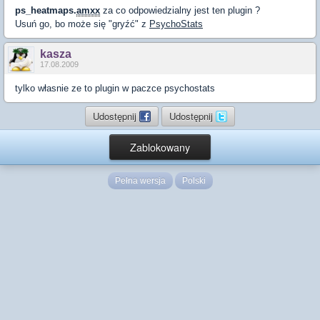
ps_heatmaps.
amxx
za co odpowiedzialny jest ten plugin ?
Usuń go, bo może się "gryźć" z
PsychoStats
kasza
17.08.2009
tylko własnie ze to plugin w paczce psychostats
Udostępnij
Udostępnij
Zablokowany
Pełna wersja
Polski