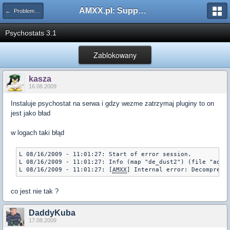
AMXX.pl: Support AMX Mod X i SourceMod
← Problemy z pluginami
Psychostats 3.1
Zablokowany
kasza
16.08.2009
Instaluje psychostat na serwa i gdzy wezme zatrzymaj pluginy to on
jest jako bład
w logach taki błąd
L 08/16/2009 - 11:01:27: Start of error session.

L 08/16/2009 - 11:01:27: Info (map "de_dust2") (file "addon
L 08/16/2009 - 11:01:27: [
AMXX
] Internal error: Decompress
co jest nie tak ?
DaddyKuba
17.08.2009