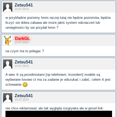
Zetsu541
14.07.2014
w przykładzie poziomy hmm raczej tutaj nie będzie poziomów, będzie
liczyć sie dobra zabawa ale może jakiś system odznaczeń lub
umiejętności by sie przydał hmm ?
DarkGL
14.07.2014
na czym ma to polegac ?
Zetsu541
14.07.2014
A wiec tt są przedmiotami [np telefonem, krzesłem] modele są
wybierane losowo ct ma za zadanie je odszukać i zabić, celem tt jest
schowanie
Zetsu541
14.07.2014
nie chce reklamować ale tak wygląda rozgrywka ale w gmod link: