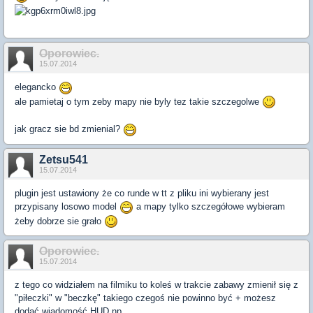
Oporowiec.
15.07.2014
elegancko
ale pamietaj o tym zeby mapy nie byly tez takie szczegolwe
jak gracz sie bd zmienial?
Zetsu541
15.07.2014
plugin jest ustawiony że co runde w tt z pliku ini wybierany jest
przypisany losowo model
a mapy tylko szczegółowe wybieram
żeby dobrze sie grało
Oporowiec.
15.07.2014
z tego co widziałem na filmiku to koleś w trakcie zabawy zmienił się z
"piłeczki" w "beczkę" takiego czegoś nie powinno być + możesz
dodać wiadomość HUD np.