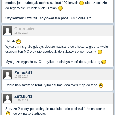
modelu jest nudne jak można szukać 100 innych
ale też dojdzie
do tego wiele utrudnień jak i zmian
Użytkownik
Zetsu541
edytował ten post 14.07.2014 17:19
Oporowiec.
15.07.2014
Hahah
Wydaje mi się, że gdybyś dobrze napisał o co chodzi w grze to wielu
osobom ten MOD by się spodobał, do zabawy serwer idealny
Myślę, że wypaliło by Ci to tylko musiałbyś mieć dobrą reklamę
Zetsu541
15.07.2014
Dobra napisałem to teraz tylko szukać idealnych map do tego
Zetsu541
15.07.2014
Sory że 2 posty pod sobą ale musiałem sie pochwalić że napisałem
i co wy na to ? zdjęcie: