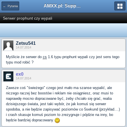
AMXX.pl: Support AMX Mod X i SourceMod
← Pytania
Serwer prophunt czy wypali
Zetsu541
14.07.2014
Myślicie że serwer do
cs
1.6 typu prophunt wypali czy jest sens tego
typu mod robić ?
ex0
14.07.2014
Zawsze coś "świeżego" czego jest mało ma szanse wypalić, ale
niczego raczej bez boostów i reklam nie osiągniesz, oraz musi to
naprawdę mocno dopracowane być, żeby chciało się grać, realia
dzisiejszego świata, jest taki wybór, że jak komuś się serwer
spodoba, a nie będzie zapisywać poziomów co 5sekund (przykład....)
i crash skasuje komuś poziom to zrezygnuje i pójdzie na inny, bo
będzie bardziej dopracowany