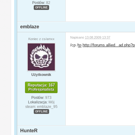
Postów:
82
OFFLINE
emblaze
Napisano
13.08.2009 13:37
Koniec z cs/amxx
/cp /
tp
http://forums.allied...ad.php
Użytkownik
Reputacja: 167
Profesjonalista
Postów:
973
Lokalizacja:
Mój
steam: emblaze_95
OFFLINE
HunteR