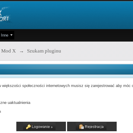
Inne
 Mod X
→
Szukam pluginu
 większości społeczności internetowych musisz się zarejestrować aby móc od
zne uaktualnienia
h