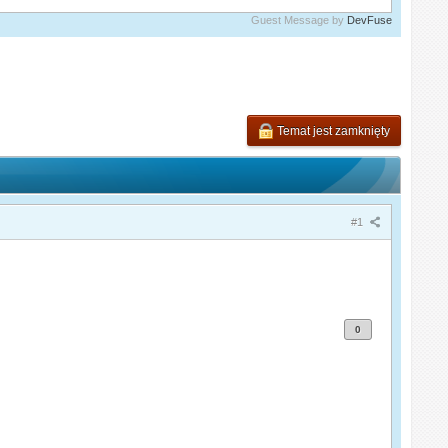
Guest Message by
DevFuse
Temat jest zamknięty
#1
0