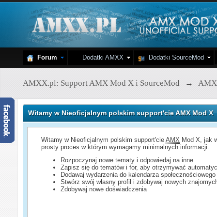
Forum
Dodatki AMXX
Dodatki SourceMod
AMXX.pl: Support AMX Mod X i SourceMod
→
AMX
Witamy w Nieoficjalnym polskim support'cie AMX Mod X
Witamy w Nieoficjalnym polskim support'cie
AMX
Mod X, jak w
prosty proces w którym wymagamy minimalnych informacji.
Rozpoczynaj nowe tematy i odpowiedaj na inne
Zapisz się do tematów i for, aby otrzymywać automatyc
Dodawaj wydarzenia do kalendarza społecznościowego
Stwórz swój własny profil i zdobywaj nowych znajomyc
Zdobywaj nowe doświadczenia