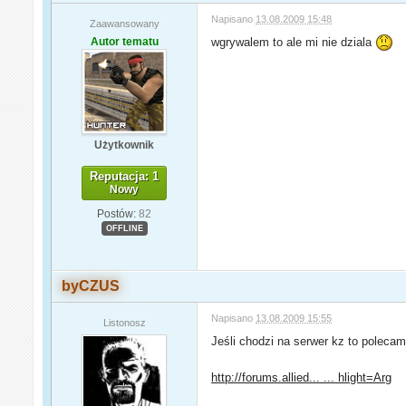
Napisano
13.08.2009 15:48
Zaawansowany
Autor tematu
wgrywalem to ale mi nie dziala
Użytkownik
Reputacja: 1
Nowy
Postów:
82
OFFLINE
byCZUS
Napisano
13.08.2009 15:55
Listonosz
Jeśli chodzi na serwer kz to poleca
http://forums.allied... ... hlight=Arg