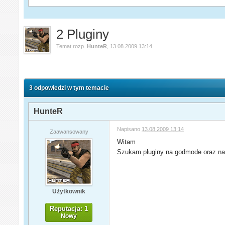
2 Pluginy
Temat rozp.
HunteR
,
13.08.2009 13:14
3 odpowiedzi w tym temacie
HunteR
Napisano
13.08.2009 13:14
Zaawansowany
Witam
Szukam pluginy na godmode oraz na 
Użytkownik
Reputacja: 1
Nowy