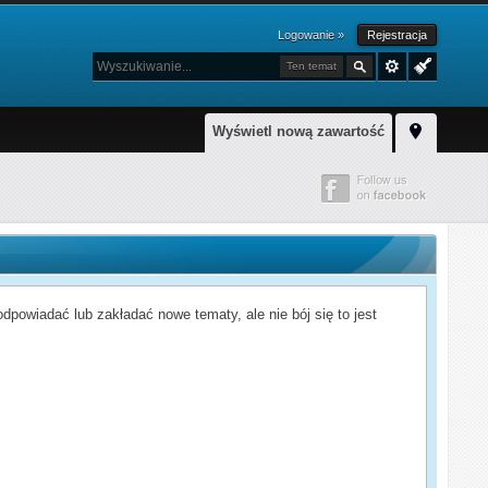
Logowanie »
Rejestracja
Ten temat
Wyświetl nową zawartość
powiadać lub zakładać nowe tematy, ale nie bój się to jest