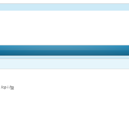
/cp i /
tp