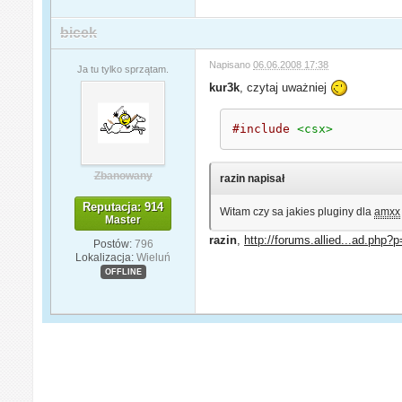
bicek
Napisano
06.06.2008 17:38
Ja tu tylko sprzątam.
kur3k
, czytaj uważniej
#include
<csx>
Zbanowany
razin napisał
Reputacja: 914
Witam czy sa jakies pluginy dla
amxx
Master
razin
,
http://forums.allied...ad.php
Postów:
796
Lokalizacja:
Wieluń
OFFLINE