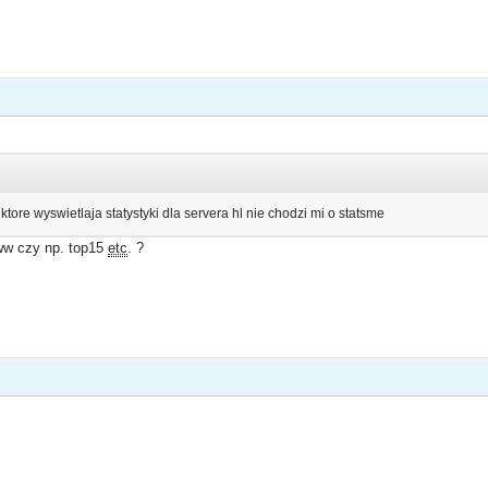
ktore wyswietlaja statystyki dla servera hl nie chodzi mi o statsme
www czy np. top15
etc
. ?