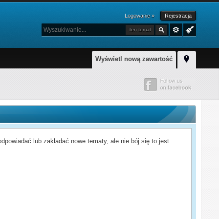
Logowanie »
Rejestracja
Ten temat
Wyświetl nową zawartość
powiadać lub zakładać nowe tematy, ale nie bój się to jest