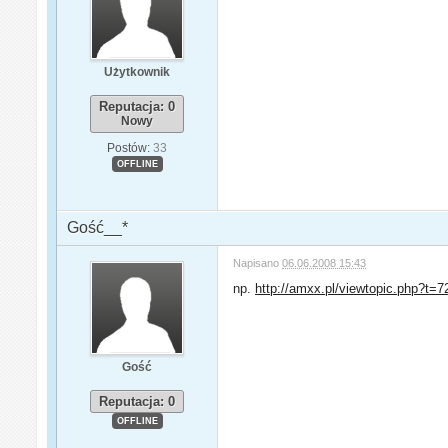
Użytkownik
Reputacja: 0
Nowy
Postów:
33
OFFLINE
Gość__*
Napisano
06.06.2008 15:43
np.
http://amxx.pl/viewtopic.php?t=7
Gość
Reputacja: 0
OFFLINE