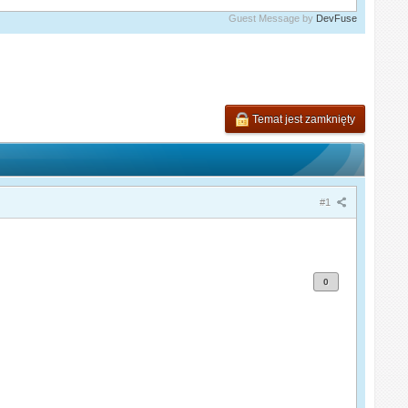
Guest Message by
DevFuse
Temat jest zamknięty
#1
0