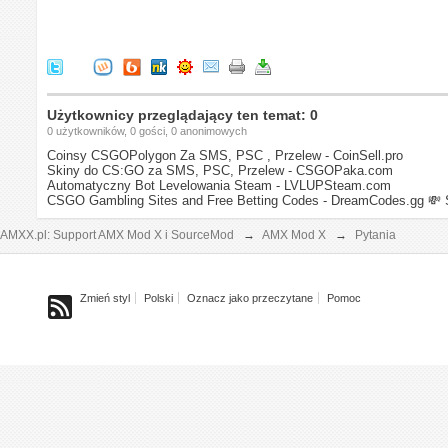
Użytkownicy przeglądający ten temat: 0
0 użytkowników, 0 gości, 0 anonimowych
Coinsy CSGOPolygon Za SMS, PSC , Przelew - CoinSell.pro
Skiny do CS:GO za SMS, PSC, Przelew - CSGOPaka.com
Automatyczny Bot Levelowania Steam - LVLUPSteam.com
CSGO Gambling Sites and Free Betting Codes - DreamCodes.gg
💸 
AMXX.pl: Support AMX Mod X i SourceMod
→
AMX Mod X
→
Pytania
Zmień styl
Polski
Oznacz jako przeczytane
Pomoc