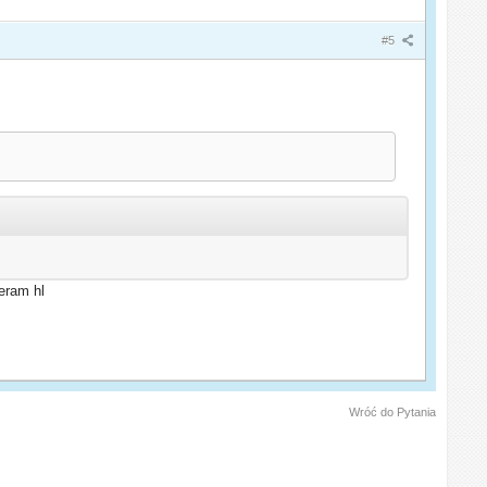
#5
eram hl
Wróć do Pytania