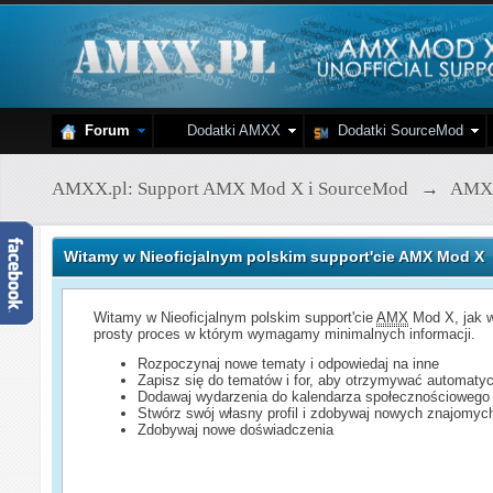
Forum
Dodatki AMXX
Dodatki SourceMod
AMXX.pl: Support AMX Mod X i SourceMod
→
AMX
Witamy w Nieoficjalnym polskim support'cie AMX Mod X
Witamy w Nieoficjalnym polskim support'cie
AMX
Mod X, jak w
prosty proces w którym wymagamy minimalnych informacji.
Rozpoczynaj nowe tematy i odpowiedaj na inne
Zapisz się do tematów i for, aby otrzymywać automatyc
Dodawaj wydarzenia do kalendarza społecznościowego
Stwórz swój własny profil i zdobywaj nowych znajomyc
Zdobywaj nowe doświadczenia