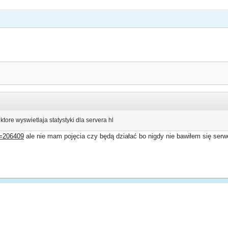
ktore wyswietlaja statystyki dla servera hl
?p=206409
ale nie mam pojęcia czy będą działać bo nigdy nie bawiłem się serw