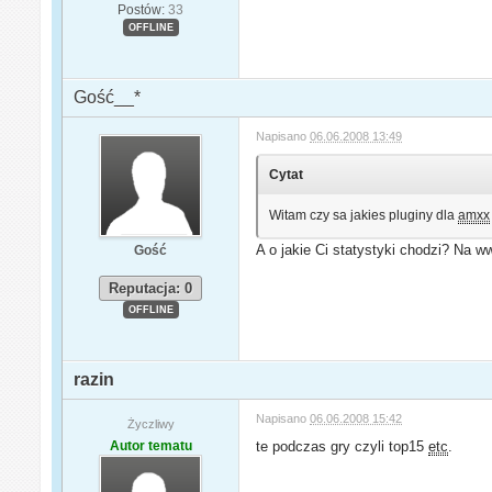
Postów:
33
OFFLINE
Gość__*
Napisano
06.06.2008 13:49
Cytat
Witam czy sa jakies pluginy dla
amxx
A o jakie Ci statystyki chodzi? Na 
Gość
Reputacja: 0
OFFLINE
razin
Napisano
06.06.2008 15:42
Życzliwy
Autor tematu
te podczas gry czyli top15
etc
.