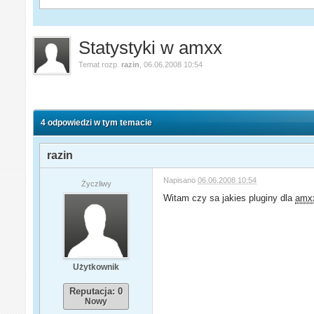
Statystyki w amxx
Temat rozp.
razin
,
06.06.2008 10:54
4 odpowiedzi w tym temacie
razin
Napisano
06.06.2008 10:54
Życzliwy
Witam czy sa jakies pluginy dla
amx
Użytkownik
Reputacja: 0
Nowy