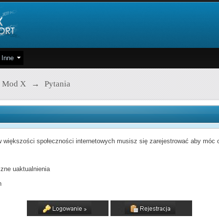
Inne
 Mod X
→
Pytania
 większości społeczności internetowych musisz się zarejestrować aby móc od
zne uaktualnienia
h